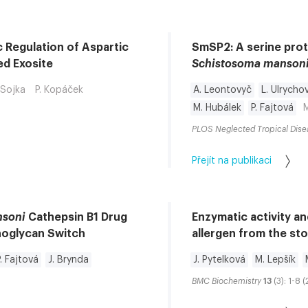
 Regulation of Aspartic
SmSP2: A serine prot
ed Exosite
Schistosoma manson
 Sojka
P. Kopáček
A. Leontovyč
L. Ulrycho
M. Hubálek
P. Fajtová
PLOS Neglected Tropical Dise
Přejít na publikaci
nsoni
Cathepsin B1 Drug
Enzymatic activity a
noglycan Switch
allergen from the st
P. Fajtová
J. Brynda
J. Pytelková
M. Lepšík
BMC Biochemistry
13
(3): 1-8 