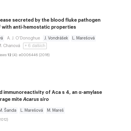
ease secreted by the blood fluke pathogen
i
with anti-hemostatic properties
vá
A. J. O’Donoghue
J. Vondrášek
L. Marešová
M. Chanová
+ 6 dalších
ases
12
(4): e0006446 (2018)
nd immunoreactivity of Aca s 4, an α-amylase
orage mite
Acarus siro
M. Šanda
L. Marešová
M. Mareš
(2012)