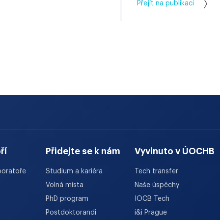
Přejít na publikaci
ří
Přidejte se k nám
Vyvinuto v ÚOCHB
boratoře
Studium a kariéra
Tech transfer
Volná místa
Naše úspěchy
PhD program
IOCB Tech
Postdoktorandi
i&i Prague