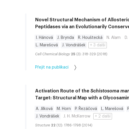
Novel Structural Mechanism of Allosteric
Peptidases via an Evolutionarily Conserv
I. Hánová
J. Brynda
R. Houštecká
N. Alam
D.
L. Marešová
J. Vondrášek
+ 3 další
Cell Chemical Biology
25
(3): 318-329 (2018)
Přejít na publikaci
Activation Route of the
Schistosoma ma
Target: Structural Map with a Glycosami
A. Jílková
M. Horn
P. Řezáčová
L. Marešová
J. Vondrášek
J. H. McKerrow
+ 2 další
Structure
22
(12): 1786-1798 (2014)