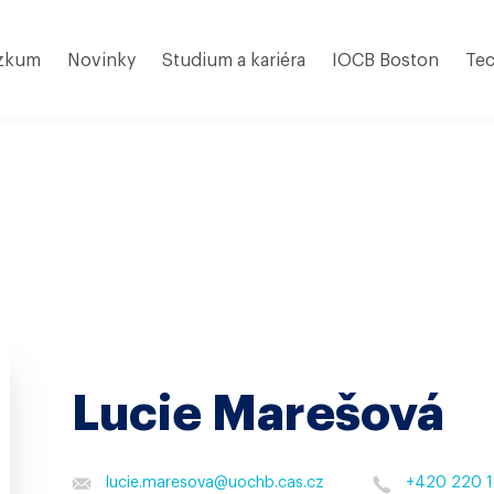
zkum
Novinky
Studium a kariéra
IOCB Boston
Tec
Lucie Marešová
lucie.maresova
@
uochb.cas.cz
+420 220 1