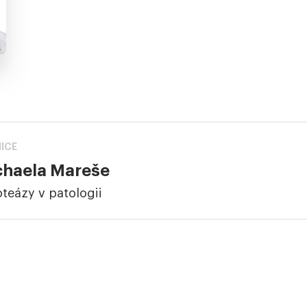
ICE
chaela Mareše
teázy v patologii