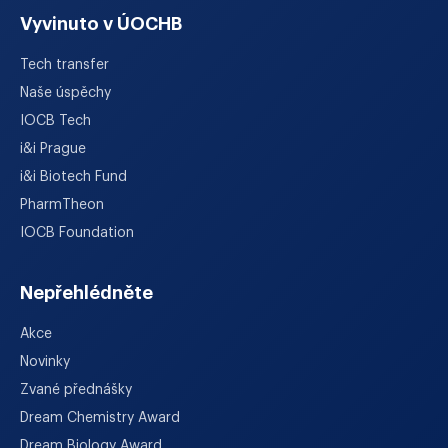
Vyvinuto v ÚOCHB
Tech transfer
Naše úspěchy
IOCB Tech
i&i Prague
i&i Biotech Fund
PharmTheon
IOCB Foundation
Nepřehlédněte
Akce
Novinky
Zvané přednášky
Dream Chemistry Award
Dream Biology Award