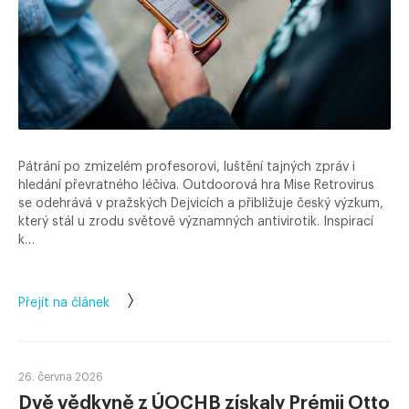
Pátrání po zmizelém profesorovi, luštění tajných zpráv i
hledání převratného léčiva. Outdoorová hra Mise Retrovirus
se odehrává v pražských Dejvicích a přibližuje český výzkum,
který stál u zrodu světově významných antivirotik. Inspirací
k…
Přejít na článek
26. června 2026
Dvě vědkyně z ÚOCHB získaly Prémii Otto