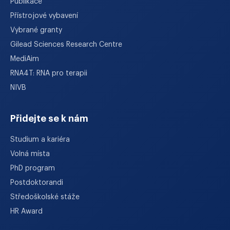
Publikace
Přístrojové vybavení
Vybrané granty
Gilead Sciences Research Centre
MediAim
RNA4T: RNA pro terapii
NIVB
Přidejte se k nám
Studium a kariéra
Volná místa
PhD program
Postdoktorandi
Středoškolské stáže
HR Award