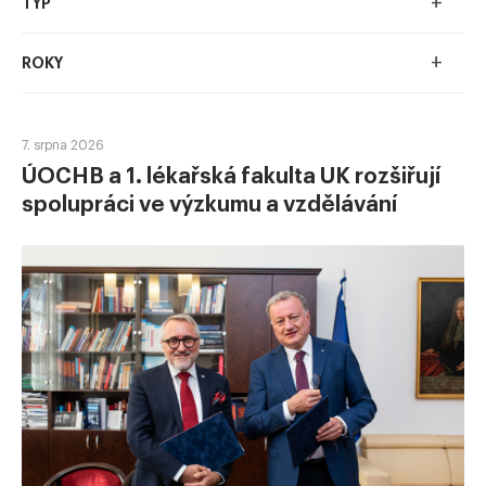
+
TYP
+
ROKY
7. srpna 2026
ÚOCHB a 1. lékařská fakulta UK rozšiřují
spolupráci ve výzkumu a vzdělávání