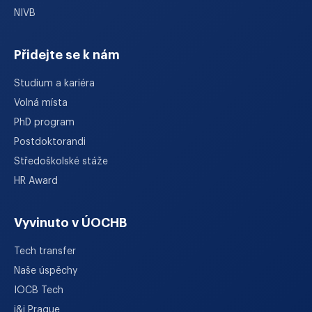
NIVB
Přidejte se k nám
Studium a kariéra
Volná místa
PhD program
Postdoktorandi
Středoškolské stáže
HR Award
Vyvinuto v ÚOCHB
Tech transfer
Naše úspěchy
IOCB Tech
i&i Prague