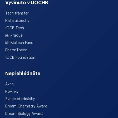
Vyvinuto v ÚOCHB
Tech transfer
Naše úspěchy
IOCB Tech
i&i Prague
i&i Biotech Fund
PharmTheon
IOCB Foundation
Nepřehlédněte
Akce
Novinky
Zvané přednášky
Dream Chemistry Award
Dream Biology Award