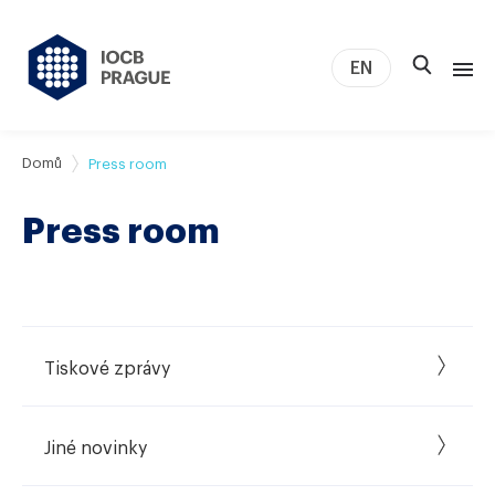
EN
O nás
Domů
Press room
Výzkum
Press room
Novinky
Studium a kariéra
IOCB Boston
Tech transfer
Tiskové zprávy
Kontakt
Jiné novinky