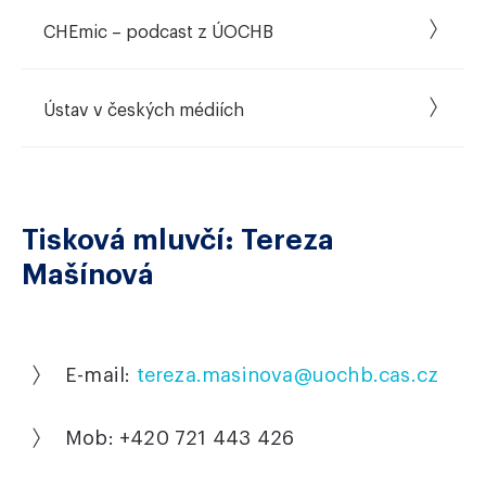
CHEmic – podcast z ÚOCHB
Ústav v českých médiích
Tisková mluvčí: Tereza
Mašínová
E-mail:
tereza.masinova
@
uochb.cas.cz
Mob: +420 721 443 426