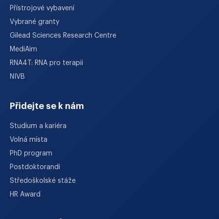
Přístrojové vybavení
Vybrané granty
Gilead Sciences Research Centre
MediAim
RNA4T: RNA pro terapii
NIVB
Přidejte se k nám
Studium a kariéra
Volná místa
PhD program
Postdoktorandi
Středoškolské stáže
HR Award