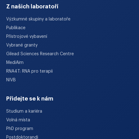
Z našich laboratoří
Výzkumné skupiny a laboratoře
Publikace
Přístrojové vybavení
Vybrané granty
Gilead Sciences Research Centre
MediAim
RNA4T: RNA pro terapii
NIVB
Přidejte se k nám
Studium a kariéra
Volná místa
PhD program
Postdoktorandi