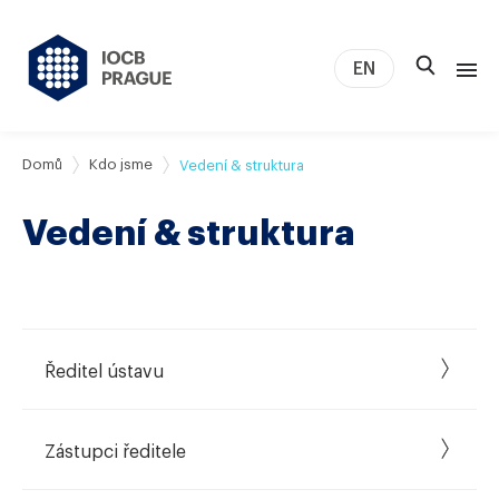
EN
O nás
Domů
Kdo jsme
Vedení & struktura
Výzkum
Vedení & struktura
Novinky
Studium a kariéra
IOCB Boston
Tech transfer
Ředitel ústavu
Kontakt
Zástupci ředitele