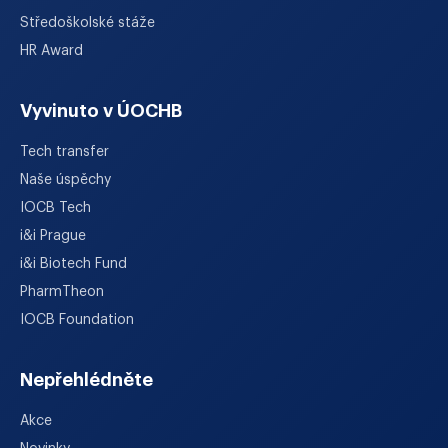
Středoškolské stáže
HR Award
Vyvinuto v ÚOCHB
Tech transfer
Naše úspěchy
IOCB Tech
i&i Prague
i&i Biotech Fund
PharmTheon
IOCB Foundation
Nepřehlédněte
Akce