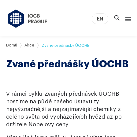
EN
O nás
Domů
Akce
Zvané přednášky ÚOCHB
Výzkum
Zvané přednášky ÚOCHB
Novinky
Studium a kariéra
IOCB Boston
V rámci cyklu Zvaných přednášek ÚOCHB
Tech transfer
hostíme na půdě našeho ústavu ty
Kontakt
nejvýznačnější a nejzajímavější chemiky z
celého světa od vycházejících hvězd až po
držitele Nobelovy ceny.