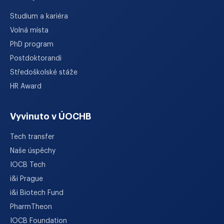
Studium a kariéra
Volná místa
PhD program
Postdoktorandi
Středoškolské stáže
HR Award
Vyvinuto v ÚOCHB
Tech transfer
Naše úspěchy
IOCB Tech
i&i Prague
i&i Biotech Fund
PharmTheon
IOCB Foundation