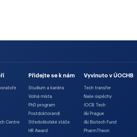
ří
Přidejte se k nám
Vyvinuto v ÚOCHB
boratoře
Studium a kariéra
Tech transfer
Volná místa
Naše úspěchy
PhD program
IOCB Tech
Postdoktorandi
i&i Prague
rch Centre
Středoškolské stáže
i&i Biotech Fund
HR Award
PharmTheon