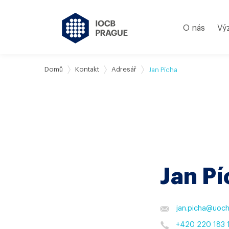
O nás
Vý
Domů
Kontakt
Adresář
Jan Pícha
Jan Pí
jan.picha
@
uoch
+420 220 183 