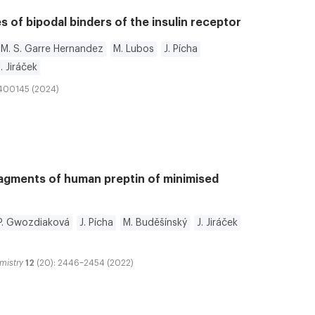
es of bipodal binders of the insulin receptor
M. S. Garre Hernandez
M. Lubos
J. Pícha
J. Jiráček
2400145 (2024)
ragments of human preptin of minimised
P. Gwozdiaková
J. Pícha
M. Buděšínský
J. Jiráček
mistry
12
(20): 2446–2454 (2022)