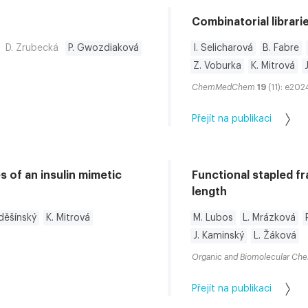
Combinatorial librari
D. Zrubecká
P. Gwozdiaková
I. Selicharová
B. Fabre
Z. Voburka
K. Mitrová
ChemMedChem
19
(11): e20
Přejít na publikaci
s of an insulin mimetic
Functional stapled f
length
děšínský
K. Mitrová
M. Lubos
L. Mrázková
J. Kaminský
L. Žáková
Organic and Biomolecular Che
Přejít na publikaci