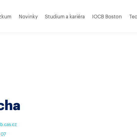
zkum
Novinky
Studium a kariéra
IOCB Boston
Tec
cha
b.cas.cz
107