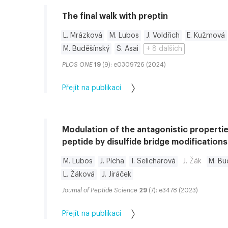
The final walk with preptin
L. Mrázková
M. Lubos
J. Voldřich
E. Kužmová
M. Buděšínský
S. Asai
+ 8 dalších
PLOS ONE
19
(9): e0309726 (2024)
Přejít na publikaci
Modulation of the antagonistic propertie
peptide by disulfide bridge modifications
M. Lubos
J. Pícha
I. Selicharová
J. Žák
M. Bu
L. Žáková
J. Jiráček
Journal of Peptide Science
29
(7): e3478 (2023)
Přejít na publikaci