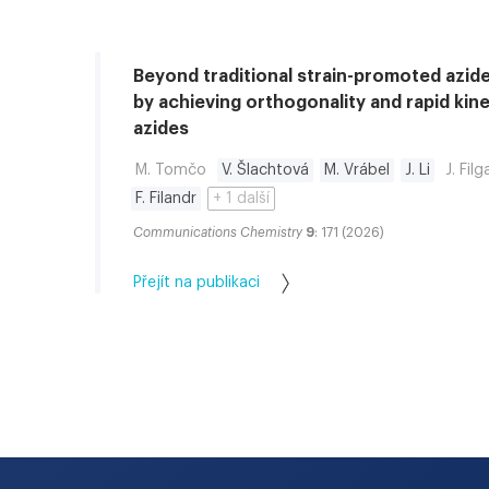
Beyond traditional strain-promoted azid
by achieving orthogonality and rapid kine
azides
M. Tomčo
V. Šlachtová
M. Vrábel
J. Li
J. Filg
F. Filandr
+ 1 další
Communications Chemistry
9
: 171 (2026)
Přejít na publikaci