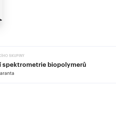
ÍHO SKUPINY
 spektrometrie biopolymerů
Haranta