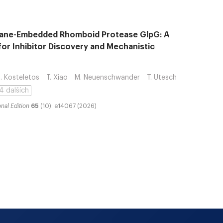
rane-Embedded Rhomboid Protease GlpG: A
for Inhibitor Discovery and Mechanistic
. Kosteletos
T. Xiao
M. Neuenschwander
T. Utesch
+ 14 dalších
nal Edition
65
(10): e14067 (2026)