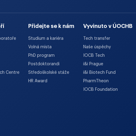
ří
Přidejte se k nám
Vyvinuto v ÚOCHB
boratoře
Studium a kariéra
Tech transfer
Volná místa
Naše úspěchy
PhD program
IOCB Tech
Postdoktorandi
i&i Prague
rch Centre
Středoškolské stáže
i&i Biotech Fund
HR Award
PharmTheon
IOCB Foundation