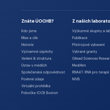
Znáte ÚOCHB?
Z našich laborato
Kdo jsme
Výzkumné skupiny a la
Mise a cíle
Publikace
Historie
Přístrojové vybavení
Významné úspěchy
Vybrané granty
Vedení & struktura
Gilead Sciences Resea
Ústav v médiích
MediAim
Společenská odpovědnost
RNA4T: RNA pro terapii
Povinné údaje
NIVB
Virtuální prohlídka
Pobočka IOCB Boston