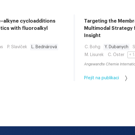
e–alkyne cycloadditions
Targeting the Memb
tics with fluoroalkyl
Multimodal Strategy 
Insight
as
P. Slavíček
L. Bednárová
C. Bohg
Y. Dubanych
S
M. Lisurek
C. Öster
Angewandte Chemie Internatio
Přejít na publikaci