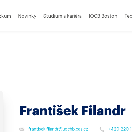
zkum
Novinky
Studium a kariéra
IOCB Boston
Tec
František Filandr
frantisek.filandr
@
uochb.cas.cz
+420 220 1