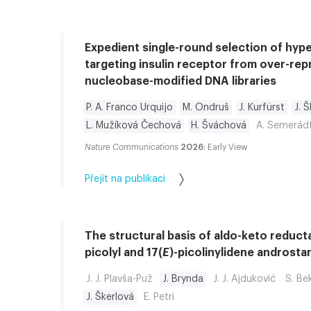
Expedient single-round selection of hyp
targeting insulin receptor from over-rep
nucleobase-modified DNA libraries
P. A. Franco Urquijo
M. Ondruš
J. Kurfürst
J. 
L. Mužíková Čechová
H. Šváchová
A. Semerád
Nature Communications
2026
: Early View
Přejít na publikaci
The structural basis of aldo-keto reducta
picolyl and 17(
E
)-picolinylidene androsta
J. J. Plavša-Puž
J. Brynda
J. J. Ajduković
S. Be
J. Škerlová
E. Petri