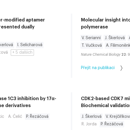
er-modified aptamer
Molecular insight in
resented dually
polymerase
V. Serianni
J. Škerlová
Škerlová
I. Selicharová
T. Vučková
A. Filimoněn
tová
+ 5 dalších
Nature Chemical Biology
22
: 
Přejít na publikaci
se 1C3 inhibition by 17α-
CDK2-based CDK7 mimi
ne derivatives
Biochemical validati
kic
A. Ćelić
P. Řezáčová
J. Škerlová
V. Krejčiříkov
R. Jorda
P. Řezáčová