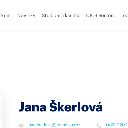
zkum
Novinky
Studium a kariéra
IOCB Boston
Tec
Jana Škerlová
jana.skerlova
@
uochb.cas.cz
+420 220 1