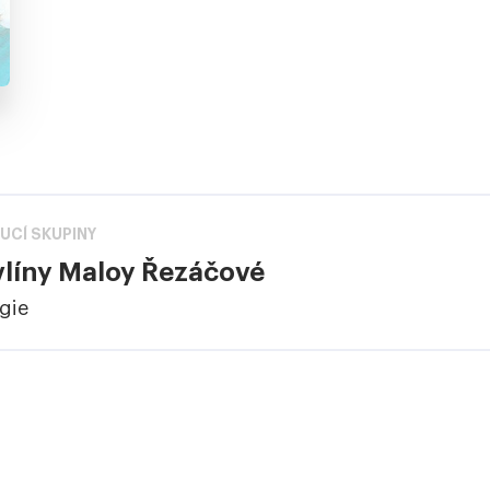
UCÍ SKUPINY
vlíny Maloy Řezáčové
ogie