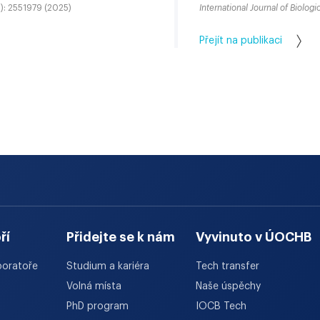
1): 2551979 (2025)
International Journal of Biolo
Přejít na publikaci
ří
Přidejte se k nám
Vyvinuto v ÚOCHB
boratoře
Studium a kariéra
Tech transfer
Volná místa
Naše úspěchy
PhD program
IOCB Tech