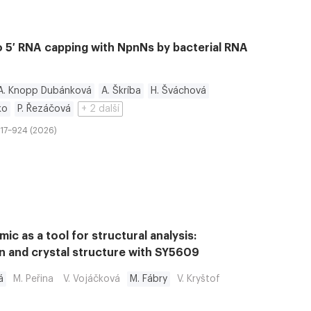
to 5′ RNA capping with NpnNs by bacterial RNA
A. Knopp Dubánková
A. Škríba
H. Šváchová
ko
P. Řezáčová
+ 2 další
917–924 (2026)
c as a tool for structural analysis:
on and crystal structure with SY5609
á
M. Peřina
V. Vojáčková
M. Fábry
V. Kryštof