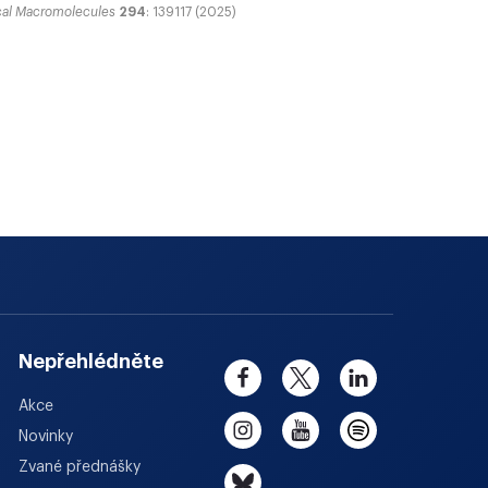
gical Macromolecules
294
: 139117 (2025)
Nepřehlédněte
Akce
Novinky
Zvané přednášky