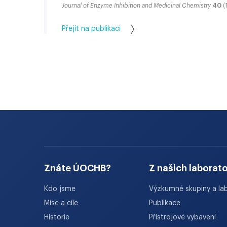
Journal of Enzyme Inhibition and Medicinal Chemistry
40
(
Přejít na publikaci
Znáte ÚOCHB?
Z našich laborato
Kdo jsme
Výzkumné skupiny a la
Mise a cíle
Publikace
Historie
Přístrojové vybavení