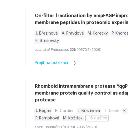
On-filter fractionation by empFASP impro
membrane peptides in proteomic experi
J. Březinová
A. Pravdová
M. Korecký
P. Khoro
K. Stříšovský
Journal of Proteomics
331
: 105704 (2026)
Přejít na publikaci
Rhomboid intramembrane protease YqgP l
membrane protein quality control as ad
protease
J. Began
B. Cordier
J. Březinová
J. Delisle
R.
P. Rampírová
M. Kožíšek
+ 6 dalších
EMBO Journal
39
(10): e102935 (2020)