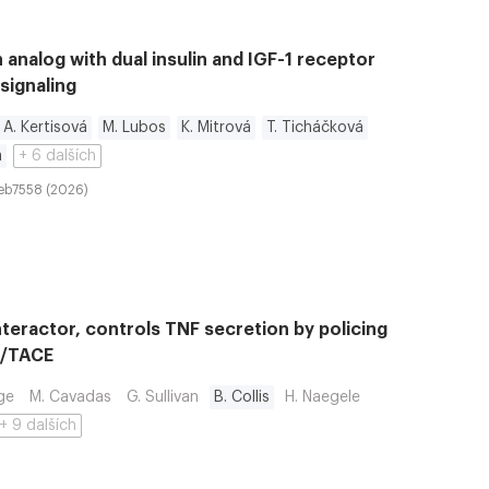
 analog with dual insulin and IGF-1 receptor
signaling
A. Kertisová
M. Lubos
K. Mitrová
T. Ticháčková
á
+ 6 dalších
eb7558 (2026)
nteractor, controls TNF secretion by policing
om/TACE
ge
M. Cavadas
G. Sullivan
B. Collis
H. Naegele
+ 9 dalších