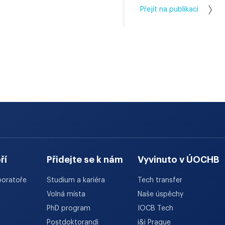
Přejít na publikaci
ří
Přidejte se k nám
Vyvinuto v ÚOCHB
boratoře
Studium a kariéra
Tech transfer
Volná místa
Naše úspěchy
PhD program
IOCB Tech
Postdoktorandi
i&i Prague