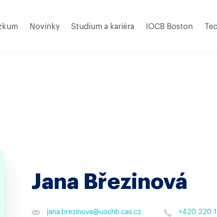
zkum
Novinky
Studium a kariéra
IOCB Boston
Tec
Jana Březinová
jana.brezinova
@
uochb.cas.cz
+420 220 1