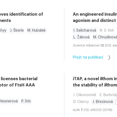
ves identification of
An engineered insulin
ments
agonism and distinct 
shyy
J. Škerle
M. Hubálek
I. Selicharová
N. S. Kirk
L. Žáková
M. Chrudinov
Science Advances
12
(20): ea
Přejít na publikaci
icenses bacterial
iTAP, a novel iRhom i
aptor of FtsH AAA
the stability of iRh
I. Oikonomidi
E. Burbrid
 Hexnerová
P. Srb
D. Clancy
J. Březinová
eLife
7
(13): e35032 (2018)