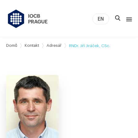
EN
O nás
Domů
Kontakt
Adresář
RNDr. Jiří Jiráček, CSc.
Výzkum
Novinky
Studium a kariéra
IOCB Boston
Tech transfer
Kontakt