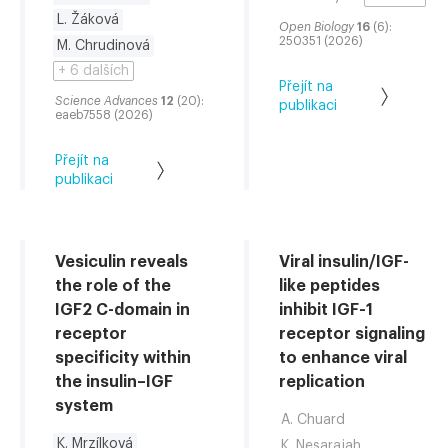
L. Žáková
Open Biology
16
(6):
250351 (2026)
M. Chrudinová
+ 6 dalších
Přejít na
Science Advances
12
(20):
publikaci
eaeb7558 (2026)
Přejít na
publikaci
Vesiculin reveals
Viral insulin/IGF-
the role of the
like peptides
IGF2 C-domain in
inhibit IGF-1
receptor
receptor signaling
specificity within
to enhance viral
the insulin–IGF
replication
system
A. Chuard
K. Mrzílková
K. Nesarajah