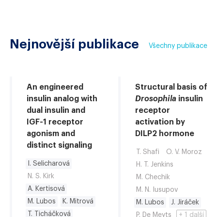
Nejnovější publikace
Všechny publikace
An engineered
Structural basis of
insulin analog with
Drosophila
insulin
dual insulin and
receptor
IGF-1 receptor
activation by
agonism and
DILP2 hormone
distinct signaling
T. Shafi
O. V. Moroz
I. Selicharová
H. T. Jenkins
N. S. Kirk
M. Chechik
A. Kertisová
M. N. Iusupov
M. Lubos
K. Mitrová
M. Lubos
J. Jiráček
T. Ticháčková
P. De Meyts
+ 1 další