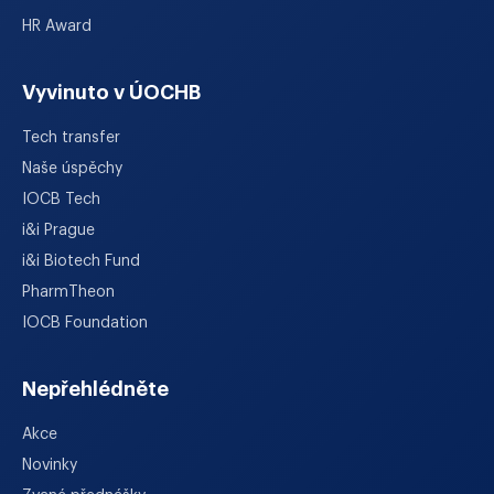
HR Award
Vyvinuto v ÚOCHB
Tech transfer
Naše úspěchy
IOCB Tech
i&i Prague
i&i Biotech Fund
PharmTheon
IOCB Foundation
Nepřehlédněte
Akce
Novinky