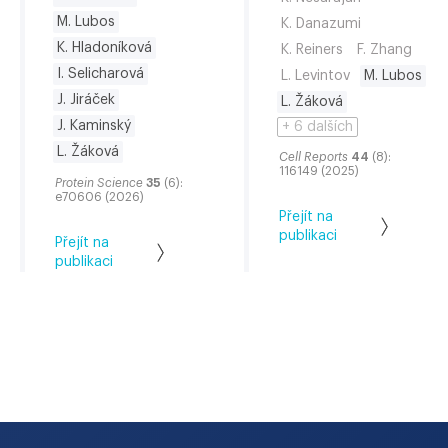
M. Lubos
K. Danazumi
K. Hladoníková
K. Reiners
F. Zhang
I. Selicharová
L. Levintov
M. Lubos
J. Jiráček
L. Žáková
J. Kaminský
+ 6 dalších
L. Žáková
Cell Reports
44
(8):
116149 (2025)
Protein Science
35
(6):
e70606 (2026)
Přejít na
publikaci
Přejít na
publikaci