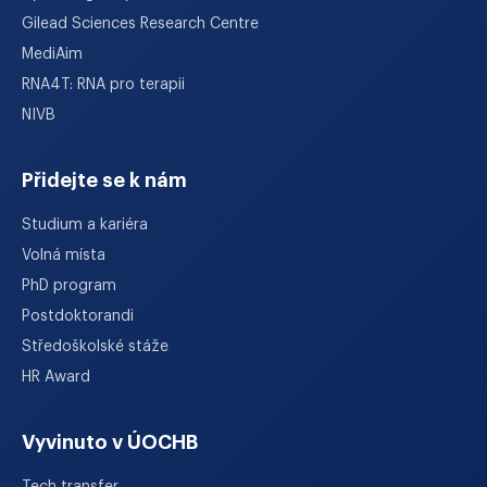
Gilead Sciences Research Centre
MediAim
RNA4T: RNA pro terapii
NIVB
Přidejte se k nám
Studium a kariéra
Volná místa
PhD program
Postdoktorandi
Středoškolské stáže
HR Award
Vyvinuto v ÚOCHB
Tech transfer