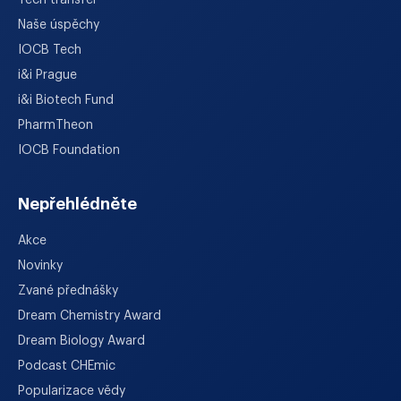
Naše úspěchy
IOCB Tech
i&i Prague
i&i Biotech Fund
PharmTheon
IOCB Foundation
Nepřehlédněte
Akce
Novinky
Zvané přednášky
Dream Chemistry Award
Dream Biology Award
Podcast CHEmic
Popularizace vědy