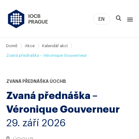
EN
O nás
Domů
Akce
Kalendář akcí
Výzkum
Zvaná přednáška – Véronique Gouverneur
Novinky
Studium a kariéra
ZVANÁ PŘEDNÁŠKA ÚOCHB
IOCB Boston
Zvaná přednáška –
Tech transfer
Kontakt
Véronique Gouverneur
29. září 2026