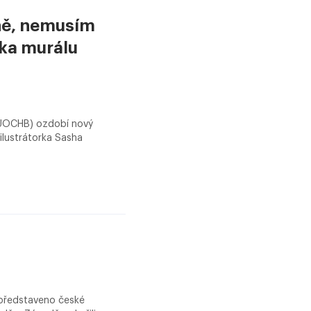
žně, nemusím
rka murálu
(ÚOCHB) ozdobí nový
ilustrátorka Sasha
ě představeno české