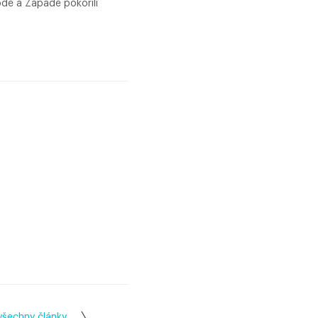
odě a Západě pokořili
všechny články