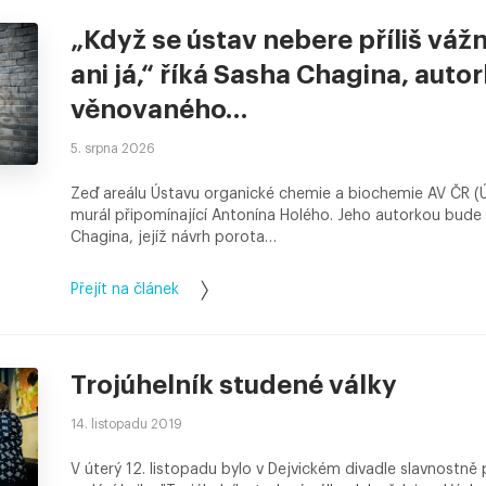
„Když se ústav nebere příliš vá
ani já,“ říká Sasha Chagina, auto
věnovaného…
5. srpna 2026
Zeď areálu Ústavu organické chemie a biochemie AV ČR 
murál připomínající Antonína Holého. Jeho autorkou bude 
Chagina, jejíž návrh porota…
Přejít na článek
Trojúhelník studené války
14. listopadu 2019
V úterý 12. listopadu bylo v Dejvickém divadle slavnostn