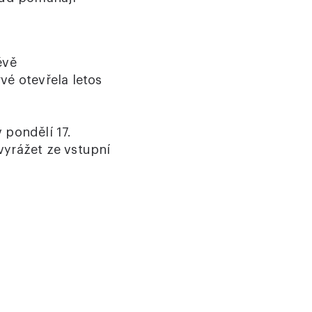
ěvě
vé otevřela letos
 pondělí 17.
vyrážet ze vstupní