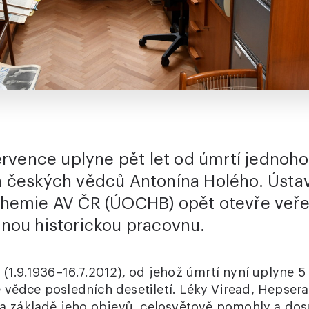
ervence uplyne pět let od úmrtí jednoho
 českých vědců Antonína Holého. Ústa
hemie AV ČR (ÚOCHB) opět otevře veřej
nou historickou pracovnu.
 (1.9.1936–16.7.2012), od jehož úmrtí nyní uplyne 5 
vědce posledních desetiletí. Léky Viread, Hepsera,
 na základě jeho objevů, celosvětově pomohly a do