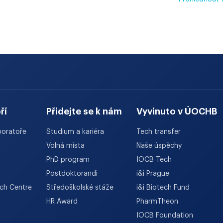
ří
Přidejte se k nám
Vyvinuto v ÚOCHB
boratoře
Studium a kariéra
Tech transfer
Volná místa
Naše úspěchy
PhD program
IOCB Tech
Postdoktorandi
i&i Prague
rch Centre
Středoškolské stáže
i&i Biotech Fund
HR Award
PharmTheon
IOCB Foundation