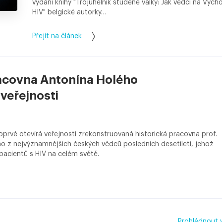
vydání knihy "Trojúhelník studené války: Jak vědci na Vých
HIV" belgické autorky…
Přejít na článek
racovna Antonína Holého
veřejnosti
oprvé otevírá veřejnosti zrekonstruovaná historická pracovna prof.
o z nejvýznamnějších českých vědců posledních desetiletí, jehož
pacientů s HIV na celém světě.
Prohlédnout 