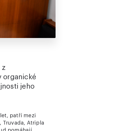
 z
v organické
nosti jeho
let, patří mezi
 Truvada, Atripla
sud pomáhají