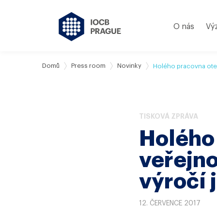
O nás
Vý
Domů
Press room
Novinky
Holého pracovna otevř
TISKOVÁ ZPRÁVA
Holého
veřejno
výročí 
12. ČERVENCE 2017