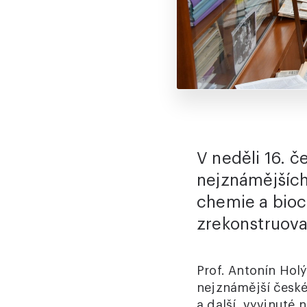
V neděli 16. č
nejznámějších
chemie a bioc
zrekonstruova
Prof. Antonín Holý
nejznámější české 
a další, vyvinuté