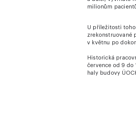
milionům pacientů
U příležitosti to
zrekonstruované p
v květnu po dokon
Historická pracov
července od 9 do 
haly budovy ÚOCH