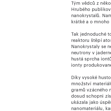
Tým vědců z někol
Hrubého publikov
nanokrystalů. Nam
krátké a o mnoho 
Tak jednoduché to 
reaktoru štěpí atom
Nanokrystaly se ne
neutrony v jader
hustá sprcha iontů
ionty produkovan
Díky vysoké husto
množství materiál
gramů vzácného nan
dosud schopni zís
ukázala jako úspě
nanomateriálu, ka