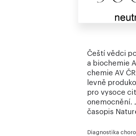
Čeští vědci p
a biochemie A
chemie AV ČR 
levně produko
pro vysoce ci
onemocnění. J
časopis Natu
Diagnostika chor