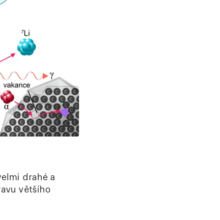
velmi drahé a
ravu většího