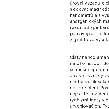
úrovni vyžaduje ci
sledovat magnetic
nanometrů a s vys
anorganických mat
rozdíl od šperkař
používají asi mili
z grafitu za vysok
Čistý nanodiamant
mnoho nesdělí. Je
se musí nejprve ří
aby v ní vznikly z
centra dusík-vaka
optické čtení. Poš
nejčastěji ozáře
rychlými ionty v 
urychlovačích. Ty