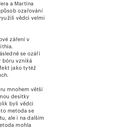
era a Martina
způsob ozařování
yužili vědci velmi
ové záření v
ithia.
ásledně se ozáří
 bóru vzniká
fekt jako tytéž
uch.
toru mnohem větší
dnou desítky
lik byli vědci
ato metoda se
, ale i na dalším
metoda mohla