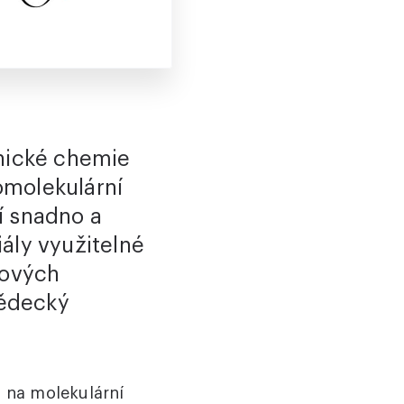
anické chemie
omolekulární
í snadno a
ály využitelné
rových
vědecký
 na molekulární