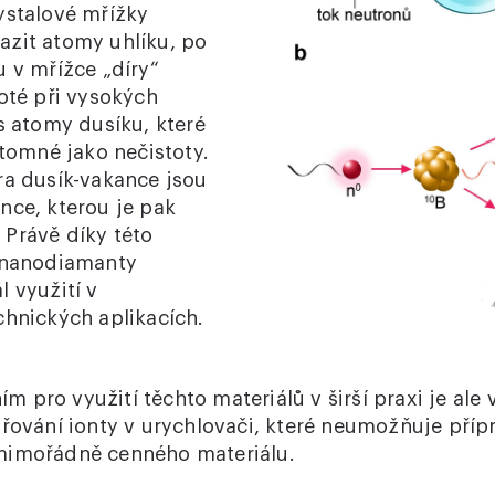
ystalové mřížky
zit atomy uhlíku, po
u v mřížce „díry“
oté při vysokých
s atomy dusíku, které
ítomné jako nečistoty.
ra dusík-vakance jsou
nce, kterou je pak
Právě díky této
í nanodiamanty
 využití v
chnických aplikacích.
pro využití těchto materiálů v širší praxi je ale 
ařování ionty v urychlovači, které neumožňuje příp
mimořádně cenného materiálu.