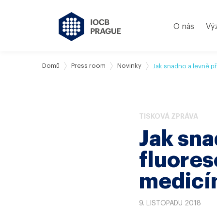
O nás
Vý
Domů
Press room
Novinky
Jak snadno a levně p
TISKOVÁ ZPRÁVA
Jak sna
fluores
medicí
9. LISTOPADU 2018