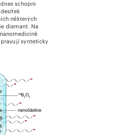
u dnes schopni
 desítek
cích některých
je diamant. Na
a nanomedicíně
pravují synteticky