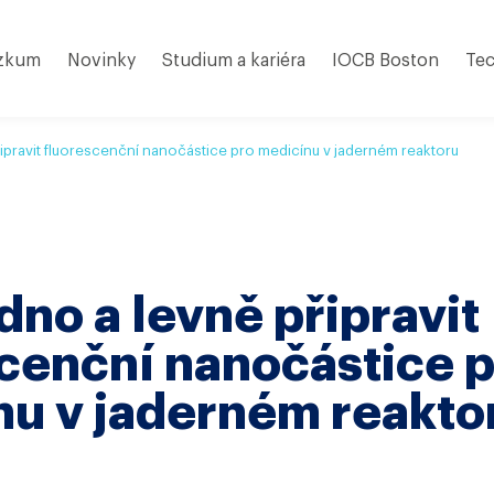
zkum
Novinky
Studium a kariéra
IOCB Boston
Tec
řipravit fluorescenční nanočástice pro medicínu v jaderném reaktoru
dno a levně připravit
cenční nanočástice 
nu v jaderném reakto