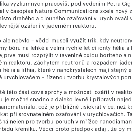
ika výzkumných pracovišť pod vedením Petra Cígl
al v časopise Nature Communications zcela nový 
ísto drahého a dlouhého ozařování v urychlovači v
levnější ozáření v jaderném reaktoru.
ale nebylo – vědci museli využít trik, kdy neutron
y bóru na lehké a velmi rychle letící ionty hélia a l
jprve musí rozptýlit v tavenině oxidu boritého a n
ném reaktoru. Záchytem neutronů a rozpadem jader
 hélia a lithia, které v nanokrystalech mají stejný e
é urychlovačem – řízenou tvorbu krystalových por
tě této částicové sprchy a možnosti ozářit v reak
u je možné snadno a daleko levněji připravit naje
omateriálu, což je přibližně tisíckrát více, než ko
kat při srovnatelném ozařování v urychlovačích. T
šná nejen pro tvorbu poruch v mřížce nanodiamantu
rbidu křemíku. Vědci proto předpokládají, že by 