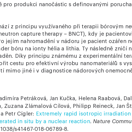
ně pro produkci nanočástic s definovanými poruch
ází z principu využívaného při terapii bórovým n
eutron capture therapy – BNCT), kdy je paciento
Po jejím nahromadění v nádoru je pacient ozářen n
der bóru na ionty hélia a lithia. Ty následně zničí
aděn. Díky principu známému z experimentální ter
ořit cestu pro efektivní výrobu nanomateriálů s v
tí mimo jiné i v diagnostice nádorových onemocně
ladimíra Petráková, Jan Kučka, Helena Raabová, Dal
, Zuzana Zlámalová Cílová, Philipp Reineck, Jan Št
a Petr Cígler:
Extremely rapid isotropic irradiation
erated in situ by a nuclear reaction
.
Nature Commun
0.1038/s41467-018-06789-8.