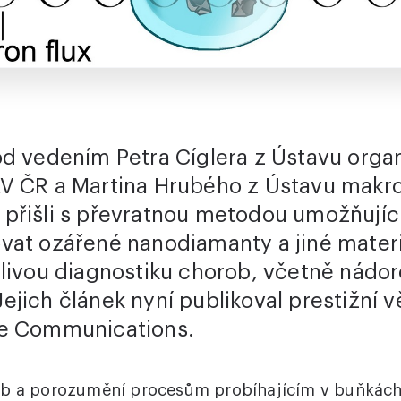
od vedením Petra Cíglera z Ústavu org
V ČR a Martina Hrubého z Ústavu makr
přišli s převratnou metodou umožňujíc
vat ozářené nanodiamanty a jiné materi
tlivou diagnostiku chorob, včetně nádo
ejich článek nyní publikoval prestižní 
re Communications.
ob a porozumění procesům probíhajícím v buňkách