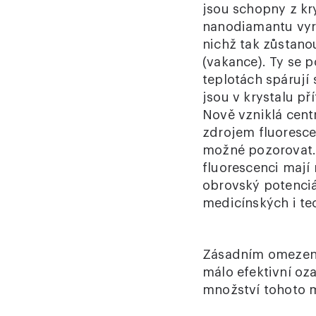
jsou schopny z kr
nanodiamantu vyra
nichž tak zůstano
(vakance). Ty se p
teplotách spárují 
jsou v krystalu př
Nově vzniklá cent
zdrojem fluoresce
možné pozorovat. 
fluorescenci maj
obrovský potenciál
medicínských i te
Zásadním omezením 
málo efektivní oz
množství tohoto 