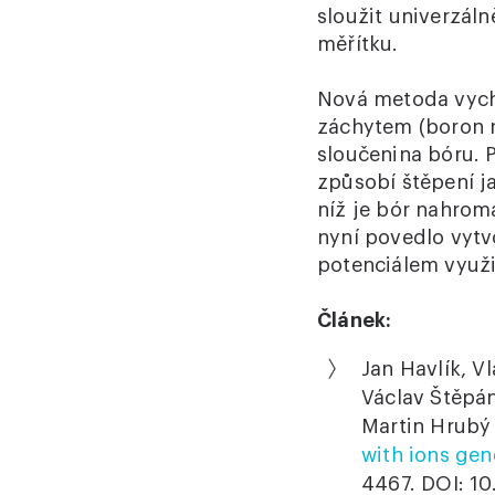
sloužit univerzál
měřítku.
Nová metoda vych
záchytem (boron n
sloučenina bóru. 
způsobí štěpení ja
níž je bór nahrom
nyní povedlo vytv
potenciálem využi
Článek:
Jan Havlík, V
Václav Štěpán
Martin Hrubý 
with ions gen
4467. DOI: 1