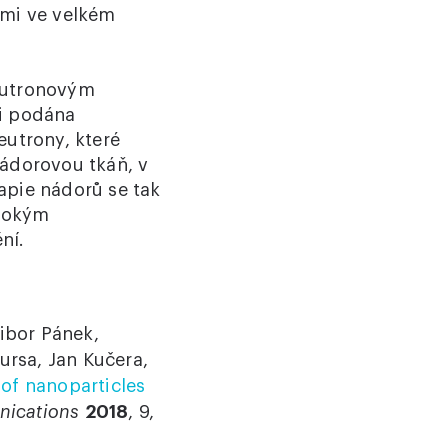
ami ve velkém
eutronovým
vi podána
eutrony, které
 nádorovou tkáň, v
apie nádorů se tak
ysokým
ní.
ibor Pánek,
ursa, Jan Kučera,
 of nanoparticles
ications
2018
, 9,