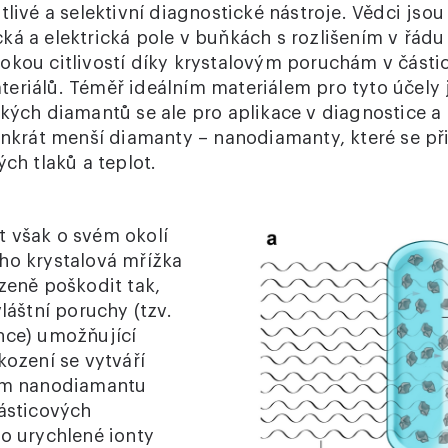
tlivé a selektivní diagnostické nástroje. Vědci jso
ká a elektrická pole v buňkách s rozlišením v řádu
okou citlivostí díky krystalovým poruchám v části
eriálů. Téměř ideálním materiálem pro tyto účely 
ských diamantů se ale pro aplikace v diagnostice 
onkrát menší diamanty – nanodiamanty, které se při
ých tlaků a teplot.
 však o svém okolí
ho krystalová mřížka
zeně poškodit tak,
vláštní poruchy (tzv.
nce) umožňující
kození se vytváří
ním nanodiamantu
částicových
to urychlené ionty