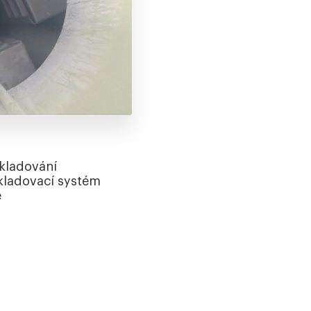
kladování
kladovací systém
é