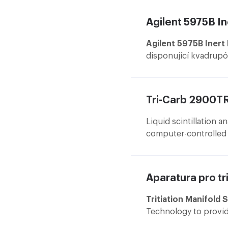
Agilent 5975B I
Agilent 5975B Iner
disponující kvadrupó
plynovým chromatogr
rozsah je 1050 u. Pl
využívající technolog
Tri-Carb 2900T
kapilární kolonou HP-
Liquid scintillation a
computer-controlled b
detecting small amount
Aparatura pro tri
Tritiation Manifold
Technology to provid
simply heating the U