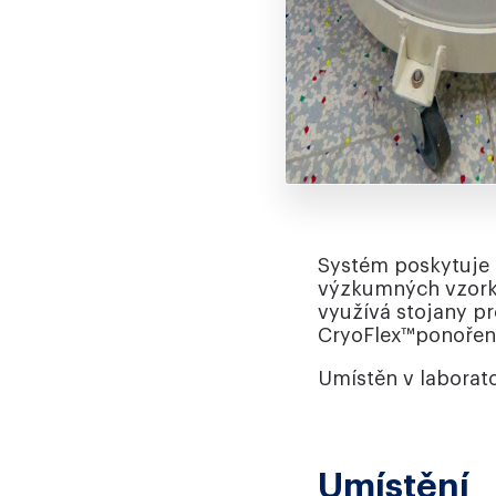
Systém poskytuje 
výzkumných vzorků
využívá stojany p
CryoFlex™ponořen
Umístěn v laborato
Umístění