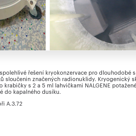
spolehlivé řešení kryokonzervace pro dlouhodobé s
 sloučenin značených radionuklidy. Kryogenický s
ro krabičky s 2 a 5 ml lahvičkami NALGENE potažen
é do kapalného dusíku.
ři A.3.72