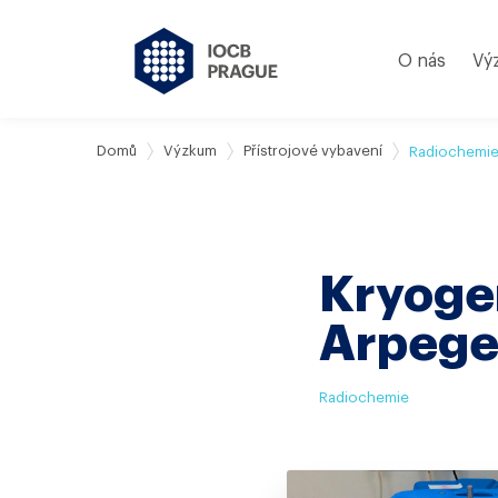
O nás
Vý
Domů
Výzkum
Přístrojové vybavení
Radiochemi
Kryoge
Arpege
Radiochemie