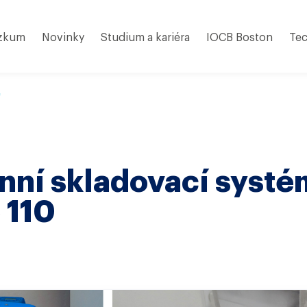
zkum
Novinky
Studium a kariéra
IOCB Boston
Tec
e
nní skladovací systé
 110