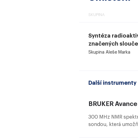
SKUPINA
Syntéza radioakti
značených slouče
Skupina Aleše Marka
Další instrumenty 
BRUKER Avance 
300 MHz NMR spektro
sondou, která umožň
značených sloučenin