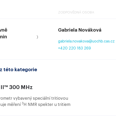
ZODPOVĚDNÁ OSOBA
vně
Gabriela Nováková
nin
gabriela.novakova
@
uochb.cas.cz
+420 220 183 269
z této kategorie
II™ 300 MHz
metr vybavený speciální tritiovou
3
uje měření
H NMR spekter u tritiem
.