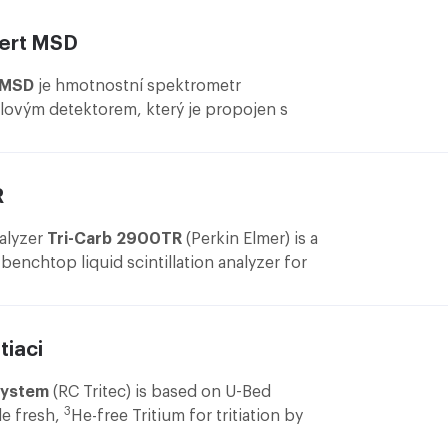
nert MSD
t MSD
je hmotnostní spektrometr
lovým detektorem, který je propojen s
afem 6890N. Jeho maximální hmotnostní
ynový chromatograf je vybaven injektorem
ii „split/splitless“, autosamplerem a 30 m
R
5. Systém je umístěn v místnosti A.3.81
nalyzer
Tri-Carb 2900TR
(Perkin Elmer) is a
enchtop liquid scintillation analyzer for
s of α, β and γ radioactivity.
tiaci
 System
(RC Tritec) is based on U-Bed
3
e fresh,
He-free Tritium for tritiation by
T
-bed, also allowing the recovery of
3