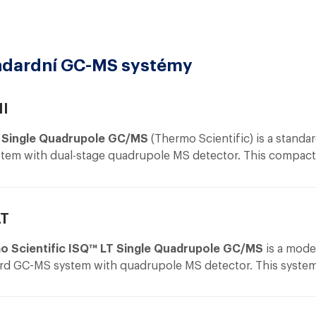
ndardní GC-MS systémy
II
I Single Quadrupole GC/MS
(Thermo Scientific) is a standa
tem with dual-stage quadrupole MS detector. This compact
ive system is used for routine GC-MS analyses of complex 
atile organic natural compounds.
LT
o Scientific ISQ™ LT Single Quadrupole GC/MS
is a mode
rd GC-MS system with quadrupole MS detector. This system
utine GC-MS analyses of complex samples of volatile organic
nds. Unlike other systems, the ISQ™ LT does not need to 