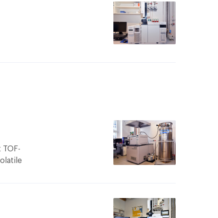
0 u.
ii
t TOF-
latile
egasus
vides us
e
etect