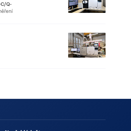
th
GC/Q-
s, which
měření
housands
 a
OF
utomated
základě
e
novou
izaci.
žňuje
.
sného
tudiích.
C/Q-