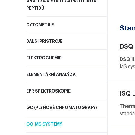
ANALÝZA A SYNTÉZA PROTEINŮ A
PEPTIDŮ
CYTOMETRIE
Sta
DALŠÍ PŘÍSTROJE
DSQ 
ELEKTROCHEMIE
DSQ I
MS sys
sensit
ELEMENTÁRNÍ ANALÝZA
of vol
EPR SPEKTROSKOPIE
ISQ 
Therm
GC (PLYNOVÉ CHROMATOGRAFY)
standa
for ro
GC-MS SYSTÉMY
compou