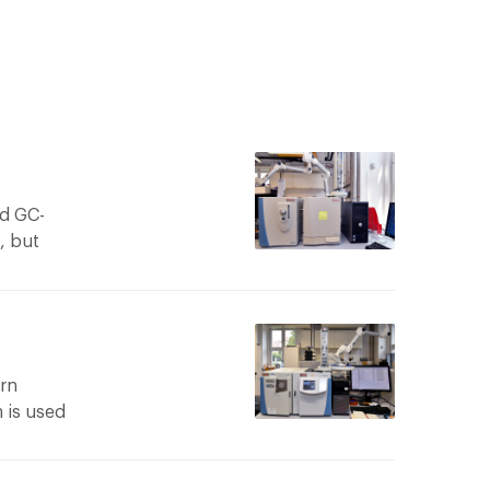
rd GC-
, but
samples
rn
 is used
 natural
be