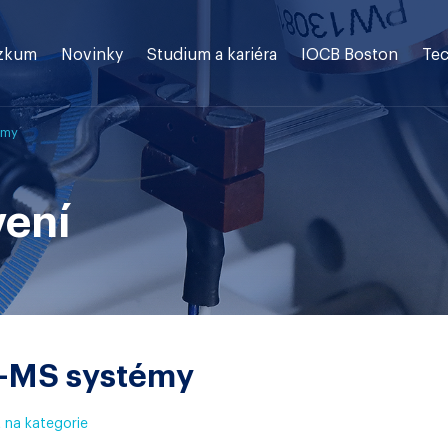
zkum
Novinky
Studium a kariéra
IOCB Boston
Tec
émy
vení
-MS systémy
 na kategorie