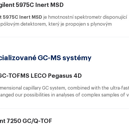
 to exchange or clean the source.
gilent 5975C Inert MSD
nt 5975C Inert MSD
je hmotnostní spektrometr disponující
pólovým detektorem, který je propojen s plynovým
tografem 7890A. Jeho maximální hmotnostní rozsah je 105
ý chromatograf je vybaven injektorem využívající technolog
splitless“.
cializované GC-MS systémy
C-TOFMS LECO Pegasus 4D
mensional capillary GC system, combined with the ultra-fas
anged our possibilities in analyses of complex samples of vo
nds. No longer limited to two analytical dimensions, the
P
C×GC-TOFMS
system (LECO, St. Joseph, Michigan, USA) pro
our dimensions of analytical resolution for significantly mor
ent 7250 GC/Q-TOF
te complex sample analysis. With Pegasus we are able to d