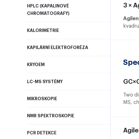
vented
3 × A
HPLC (KAPALINOVÉ
CHROMATOGRAFY)
Agile
kvadru
KALORIMETRIE
chroma
Plynov
KAPILÁRNÍ ELEKTROFORÉZA
„split/
Spe
KRYOEM
GC×G
LC-MS SYSTÉMY
Two di
MIKROSKOPIE
MS, ch
compou
NMR SPEKTROSKOPIE
4D G
with f
Agil
comple
PCR DETEKCE