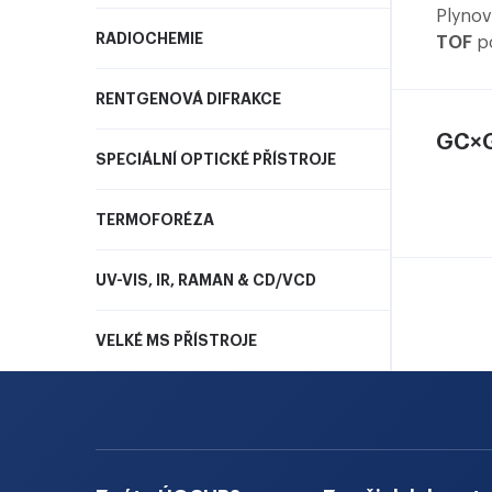
hundre
Plynov
previo
RADIOCHEMIE
TOF
po
previo
přesné
of ind
kvanti
RENTGENOVÁ DIFRAKCE
proces
umožňu
mining
GC×G
přesný
SPECIÁLNÍ OPTICKÉ PŘÍSTROJE
similar
hmotno
ioniza
TERMOFORÉZA
Přístr
přímé 
UV-VIS, IR, RAMAN & CD/VCD
V naší
elemen
VELKÉ MS PŘÍSTROJE
měření
Plynov
TOF by