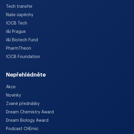
Tech transfer
Naše úspěchy
IOCB Tech
i&i Prague
i&i Biotech Fund
PharmTheon
IOCB Foundation
Nepřehlédněte
Akce
Novinky
Zvané přednášky
Dream Chemistry Award
Dream Biology Award
Podcast CHEmic