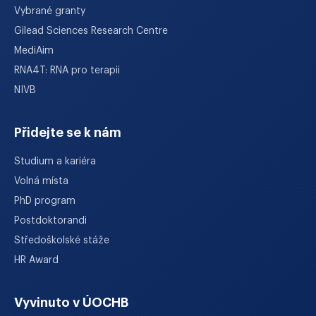
Vybrané granty
Gilead Sciences Research Centre
MediAim
RNA4T: RNA pro terapii
NIVB
Přidejte se k nám
Studium a kariéra
Volná místa
PhD program
Postdoktorandi
Středoškolské stáže
HR Award
Vyvinuto v ÚOCHB