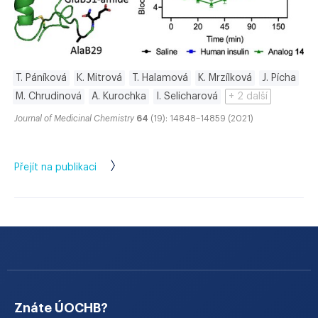
T. Páníková
K. Mitrová
T. Halamová
K. Mrzílková
J. Pícha
M. Chrudinová
A. Kurochka
I. Selicharová
+ 2 další
Journal of Medicinal Chemistry
64
(19): 14848–14859 (2021)
Přejít na publikaci
Znáte ÚOCHB?