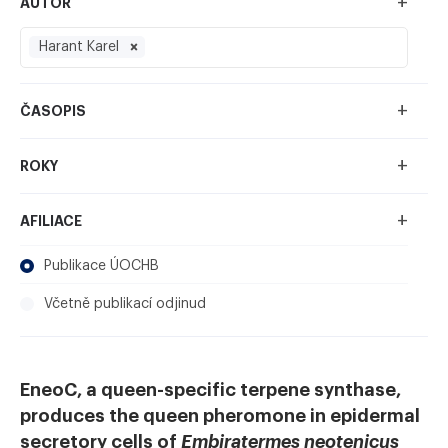
+
AUTOR
Harant Karel
+
ČASOPIS
+
ROKY
+
AFILIACE
Publikace ÚOCHB
Včetně publikací odjinud
EneoC, a queen-specific terpene synthase,
produces the queen pheromone in epidermal
secretory cells of
Embiratermes neotenicus