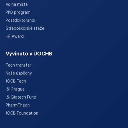
Volná místa
PhD program
Postdoktorandi
Středoškolské stáže
HR Award
Vyvinuto v ÚOCHB
Tech transfer
Naše úspěchy
IOCB Tech
i&i Prague
i&i Biotech Fund
PharmTheon
IOCB Foundation