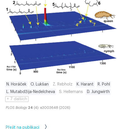
N. Horáček
O. Lukšan
Z. Rebholz
K. Harant
R. Pohl
L. Mutabdžija-Nedelcheva
S. Hellemans
D. Jungwirth
+ 7 dalších
PLOS Biology
24
(4): e3003648 (2026)
Přejít na publikaci