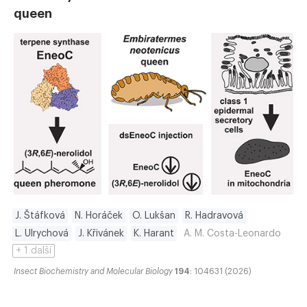
queen
J. Štáfková
N. Horáček
O. Lukšan
R. Hadravová
L. Ulrychová
J. Křivánek
K. Harant
A. M. Costa-Leonardo
+ 1 další
Insect Biochemistry and Molecular Biology
194
: 104631 (2026)