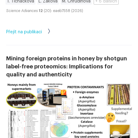
T. Ticháčková
L. Žáková
M. Chrudinová
+ 6 dalších
Science Advances
12
(20): eaeb7558 (2026)
Přejít na publikaci
Mining foreign proteins in honey by shotgun
label-free proteomics: Implications for
quality and authenticity