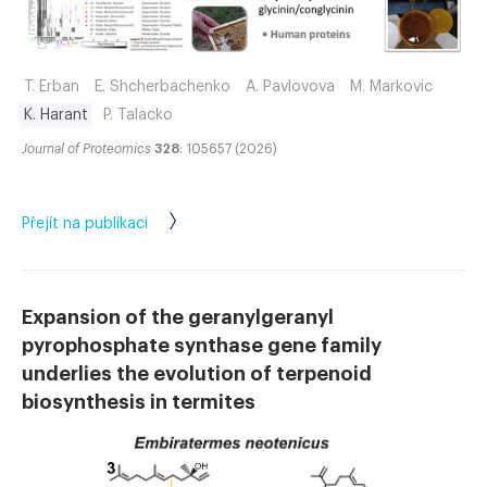
T. Erban
E. Shcherbachenko
A. Pavlovova
M. Markovic
K. Harant
P. Talacko
Journal of Proteomics
328
: 105657 (2026)
Přejít na publikaci
Expansion of the geranylgeranyl
pyrophosphate synthase gene family
underlies the evolution of terpenoid
biosynthesis in termites