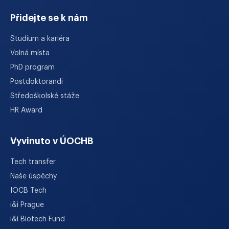
Přidejte se k nám
Studium a kariéra
Volná místa
PhD program
Postdoktorandi
Středoškolské stáže
HR Award
Vyvinuto v ÚOCHB
Tech transfer
Naše úspěchy
IOCB Tech
i&i Prague
i&i Biotech Fund