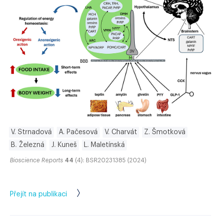
V. Strnadová
A. Pačesová
V. Charvát
Z. Šmotková
B. Železná
J. Kuneš
L. Maletínská
Bioscience Reports
44
(4): BSR20231385 (2024)
Přejít na publikaci