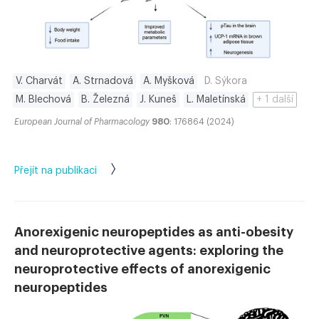
V. Charvát
A. Strnadová
A. Myšková
D. Sýkora
M. Blechová
B. Železná
J. Kuneš
L. Maletínská
+ 1 další
European Journal of Pharmacology
980
: 176864 (2024)
Přejít na publikaci
Anorexigenic neuropeptides as anti-obesity
and neuroprotective agents: exploring the
neuroprotective effects of anorexigenic
neuropeptides