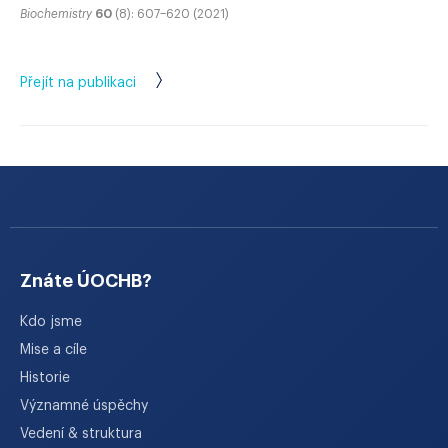
Biochemistry
60
(8): 607–620 (2021)
Přejít na publikaci
Znáte ÚOCHB?
Kdo jsme
Mise a cíle
Historie
Významné úspěchy
Vedení & struktura