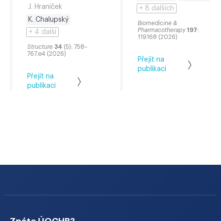
J. Hraníček
+ 8 dalších
K. Chalupský
Biomedicine &
Pharmacotherapy
197
:
+ 4 další
119168 (2026)
Structure
34
(5): 758–
767.e4 (2026)
Přejít na
publikaci
Přejít na
publikaci