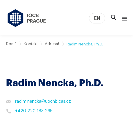
EN
O nás
Domů
Kontakt
Adresář
Radim Nencka, Ph.D.
Výzkum
Novinky
Studium a kariéra
Radim Nencka, Ph.D.
IOCB Boston
Tech transfer
Kontakt
radim.nencka
@
uochb.cas.cz
+420 220 183 265