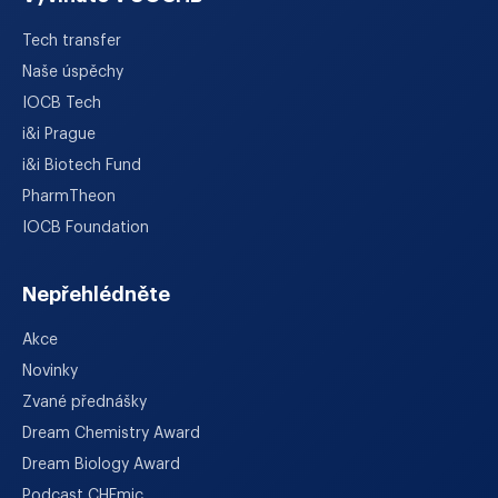
Tech transfer
Naše úspěchy
IOCB Tech
i&i Prague
i&i Biotech Fund
PharmTheon
IOCB Foundation
Nepřehlédněte
Akce
Novinky
Zvané přednášky
Dream Chemistry Award
Dream Biology Award
Podcast CHEmic