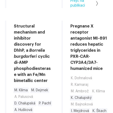
Přejít na
publikaci
Structural
Pregnane X
mechanism and
receptor
inhibitor
antagonist MI-891
discovery for
reduces hepatic
DhhP, a
Borrelia
triglycerides in
burgdorferi
cyclic
PXR-CAR-
di-AMP
CYP3A4/3A7-
phosphodiesteras
humanized mice
e with an Fe/Mn
K. Dohnalová
bimetallic center
R. Kamaraj
M. Klíma
M. Dejmek
M. Ambrož
K. Klíma
A. Palusová
K. Chalupský
D. Chalupská
P. Pachl
M. Bajnoková
A. Hušková
I. Mejdrová
K. Škach