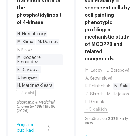
transition state of
vulnerability in
the
senescent cells by
phosphatidylinosit
cell painting
ol 4-kinase
phenotypic
profiling: a
H. Hřebabecký
mechanistic study
M. Klíma
M. Dejmek
of MCOPPB and
P. Krupa
related
M. Riopedre
compounds
Fernández
E. Dávidová
M. Lacey
L. Béresová
J. Benýšek
A. Srovnalová
H. Martinez-Seara
P. Polishchuk
M. Šála
+ 3 další
Z. Skrott
M. Hajdúch
P. Džubák
Bioorganic & Medicinal
Chemistry
139
: 118666
+ 5 dalších
(2026)
GeroScience
2026
: Early
View
Přejít na
publikaci