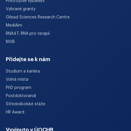
Přístrojové vybavení
Vybrané granty
Gilead Sciences Research Centre
MediAim
RNA4T: RNA pro terapii
NIVB
Přidejte se k nám
Studium a kariéra
Volná místa
PhD program
Postdoktorandi
Středoškolské stáže
HR Award
Vyvinuto v ÚOCHB