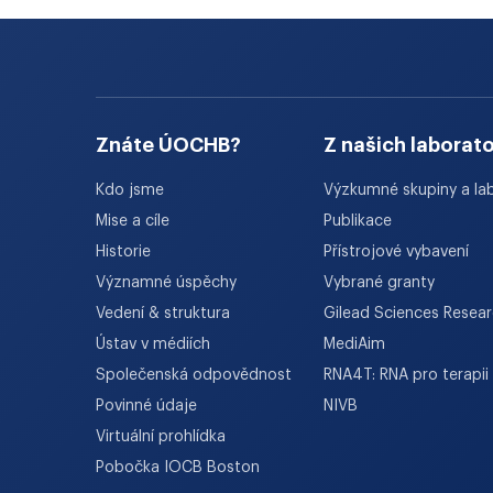
Znáte ÚOCHB?
Z našich laborato
Kdo jsme
Výzkumné skupiny a la
Mise a cíle
Publikace
Historie
Přístrojové vybavení
Významné úspěchy
Vybrané granty
Vedení & struktura
Gilead Sciences Resea
Ústav v médiích
MediAim
Společenská odpovědnost
RNA4T: RNA pro terapii
Povinné údaje
NIVB
Virtuální prohlídka
Pobočka IOCB Boston