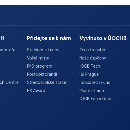
ří
Přidejte se k nám
Vyvinuto v ÚOCHB
boratoře
Studium a kariéra
Tech transfer
Volná místa
Naše úspěchy
PhD program
IOCB Tech
Postdoktorandi
i&i Prague
rch Centre
Středoškolské stáže
i&i Biotech Fund
HR Award
PharmTheon
IOCB Foundation