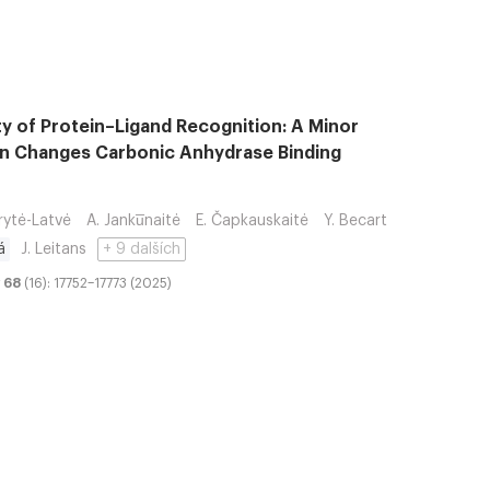
ity of Protein–Ligand Recognition: A Minor
on Changes Carbonic Anhydrase Binding
rytė-Latvė
A. Janku̅naitė
E. Čapkauskaitė
Y. Becart
á
J. Leitans
+ 9 dalších
68
(16): 17752–17773 (2025)