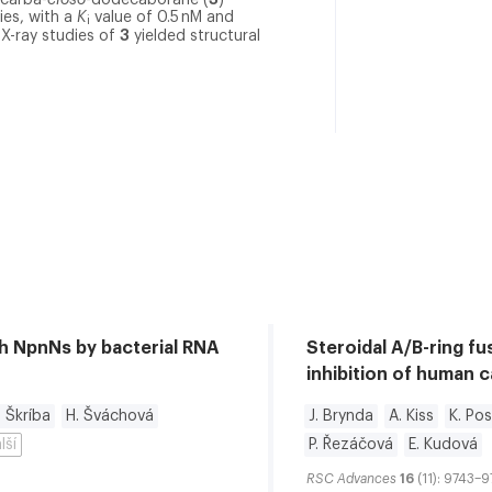
ies, with a
K
value of 0.5 nM and
i
3
 X-ray studies of
yielded structural
th NpnNs by bacterial RNA
Steroidal A/B-ring fu
inhibition of human 
. Škríba
H. Šváchová
J. Brynda
A. Kiss
K. Pos
další
P. Řezáčová
E. Kudová
RSC Advances
16
(11): 9743–