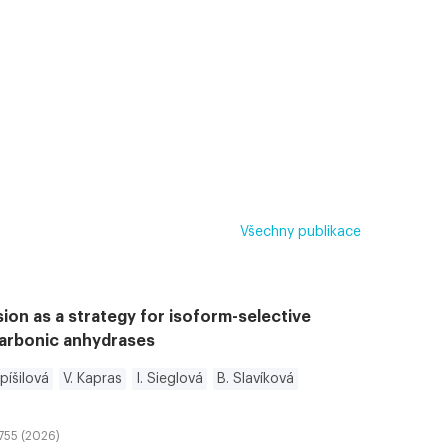
Všechny publikace
sion as a strategy for isoform-selective
carbonic anhydrases
píšilová
V. Kapras
I. Sieglová
B. Slavíková
9755 (2026)