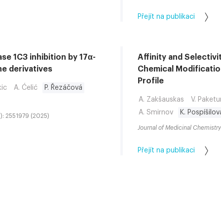
Přejít na publikaci
se 1C3 inhibition by 17α-
Affinity and Selectiv
ne derivatives
Chemical Modificati
Profile
kic
A. Ćelić
P. Řezáčová
A. Zakšauskas
V. Paketu
A. Smirnov
K. Pospíšilov
1): 2551979 (2025)
Journal of Medicinal Chemistry
Přejít na publikaci