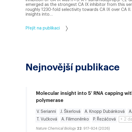
emerged as the strongest CA IX inhibitor from this ser
roughly 1230-fold selectivity towards CA IX over CA II.
insights into…
Přejít na publikaci
Nejnovější publikace
Molecular insight into 5′ RNA capping wi
polymerase
V. Serianni
J. Škerlová
A. Knopp Dubánková
A
T. Vučková
A. Filimoněnko
P. Řezáčová
+ 2 
Nature Chemical Biology
22
: 917–924 (2026)