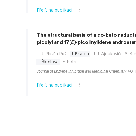
Přejít na publikaci
The structural basis of aldo-keto reducta
picolyl and 17(
E
)-picolinylidene androsta
J. J. Plavša-Puž
J. Brynda
J. J. Ajduković
S. Be
J. Škerlová
E. Petri
Journal of Enzyme Inhibition and Medicinal Chemistry
40
(
Přejít na publikaci