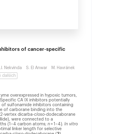
nhibitors of cancer-specific
J. Nekvinda
S. El Anwar
M. Havránek
+ 8 dalších
zyme overexpressed in hypoxic tumors,
Specific CA IX inhibitors potentially
 of sulfonamide inhibitors containing
e of carborane binding into the
12-vertex dicarba-
closo
-dodecaborane
lide), were connected to a
ngths (1–4 carbon atoms;
n
= 1–4).
In vitro
imal linker length for selective
3
icarba-
closo
-dodecaborane (
)