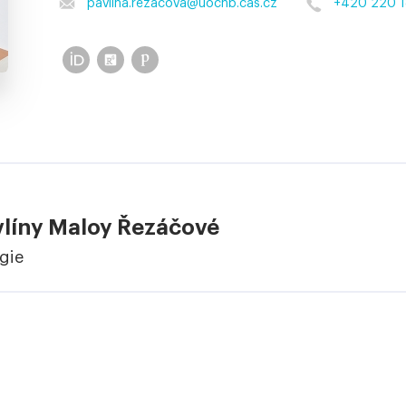
pavlina.rezacova
@
uochb.cas.cz
+420 220 1
vlíny Maloy Řezáčové
ogie