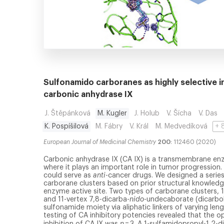
Sulfonamido carboranes as highly selective i
carbonic anhydrase IX
J. Štěpánková
M. Kugler
J. Holub
V. Šícha
V. Das
K. Pospíšilová
M. Fábry
V. Král
M. Medvedíková
European Journal of Medicinal Chemistry
200
: 112460 (2020)
Carbonic anhydrase IX (CA IX) is a transmembrane en
where it plays an important role in tumor progression. 
could serve as
anti
-cancer drugs. We designed a series
carborane clusters based on prior structural knowledg
enzyme active site. Two types of carborane clusters, 
and 11-vertex 7,8-dicarba-
nido
-undecaborate (dicarbol
sulfonamide moiety via aliphatic linkers of varying le
testing of CA inhibitory potencies revealed that the opt
inhibition of CA IX was
n
= 3. A 1-sulfamidopropyl-1,2-d