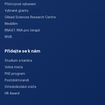
Přístrojové vybavení
Vybrané granty
Gilead Sciences Research Centre
MediAim
RNA4T: RNA pro terapii
NIVB
Přidejte se k nám
Studium a kariéra
Volná místa
PhD program
Postdoktorandi
Středoškolské stáže
HR Award