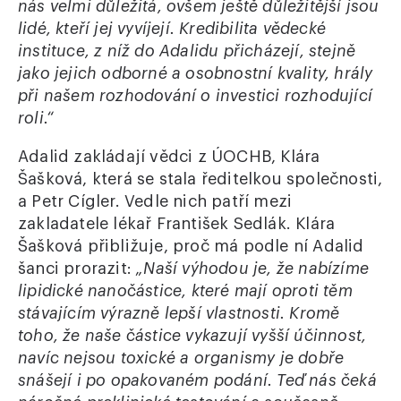
nás velmi důležitá, ovšem ještě důležitější jsou
lidé, kteří jej vyvíjejí. Kredibilita vědecké
instituce, z níž do Adalidu přicházejí, stejně
jako jejich odborné a osobnostní kvality, hrály
při našem rozhodování o investici rozhodující
roli.“
Adalid zakládají vědci z ÚOCHB, Klára
Šašková, která se stala ředitelkou společnosti,
a Petr Cígler. Vedle nich patří mezi
zakladatele lékař František Sedlák. Klára
Šašková přibližuje, proč má podle ní Adalid
šanci prorazit:
„Naší výhodou je, že nabízíme
lipidické nanočástice, které mají oproti těm
stávajícím výrazně lepší vlastnosti. Kromě
toho, že naše částice vykazují vyšší účinnost,
navíc nejsou toxické a organismy je dobře
snášejí i po opakovaném podání. Teď nás čeká