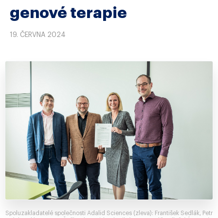
genové terapie
19. ČERVNA 2024
Spoluzakladatelé společnosti Adalid Sciences (zleva): František Sedlák, Petr