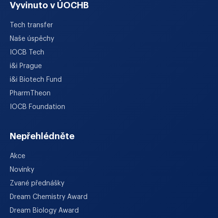
Vyvinuto v ÚOCHB
Tech transfer
Naše úspěchy
IOCB Tech
i&i Prague
i&i Biotech Fund
PharmTheon
IOCB Foundation
Nepřehlédněte
Akce
Novinky
Zvané přednášky
Dream Chemistry Award
Dream Biology Award