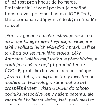
příležitost proniknout do komerce.
Profesionální zázemí poskytuje dceřiná
transferová společnost ústavu IOCB Tech,
která pomáhá nadějným vědeckým nápadům
na svět.
„Přímo v genech našeho ústavu je něco, co
inspiruje kolegy nejen k vynikající vědě, ale
také k aplikaci jejich výsledků v praxi. Daří se
to už od 60. let minulého století. Léky
Antonína Holého mají totiž své předchůdce, a
doufejme i nástupce,“
připomíná ředitel
ÚOCHB, prof. Jan Konvalinka a pokračuje:
„Vážím si toho, že úspěšné firmy investují do
moderních technologií, které mohou být
prospěšné všem. Vklad ÚOCHB do tohoto
podniku nespočívá jen v našem patentu, ale
zahrnuje i brilantní vědce, kteří patří mezi to