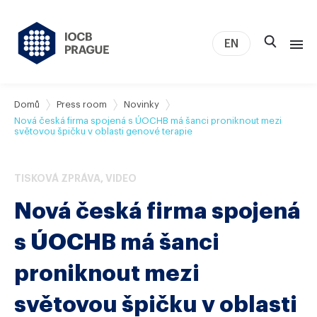
EN
O nás
Domů
Press room
Novinky
Nová česká firma spojená s ÚOCHB má šanci proniknout mezi
Výzkum
světovou špičku v oblasti genové terapie
Novinky
Studium a kariéra
TISKOVÁ ZPRÁVA
,
VIDEO
IOCB Boston
Nová česká firma spojená
Tech transfer
s ÚOCHB má šanci
Kontakt
proniknout mezi
světovou špičku v oblasti