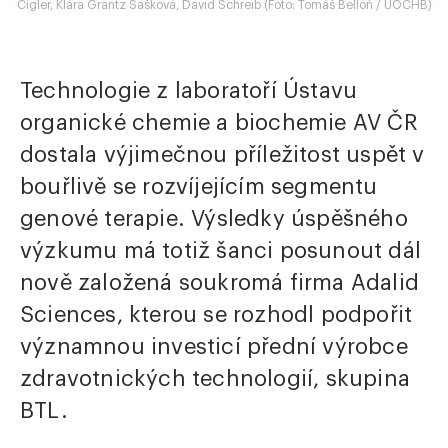
Cígler, Klára Grantz Šašková, David Schreib (Foto: Tomáš Belloň / ÚOCHB)
Technologie z laboratoří Ústavu
organické chemie a biochemie AV ČR
dostala výjimečnou příležitost uspět v
bouřlivě se rozvíjejícím segmentu
genové terapie. Výsledky úspěšného
výzkumu má totiž šanci posunout dál
nově založená soukromá firma Adalid
Sciences, kterou se rozhodl podpořit
významnou investicí přední výrobce
zdravotnických technologií, skupina
BTL.