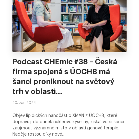
Podcast CHEmic #38 – Česká
firma spojená s ÚOCHB má
šanci proniknout na světový
trh v oblasti…
20. září 2024
Objev lipidických nanočástic XMAN z ÚOCHB, které
dopravují do buněk nukleové kyseliny, získal větší šanci
zaujmout významné místo v oblasti genové terapie.
Naděje rostou díky nové…