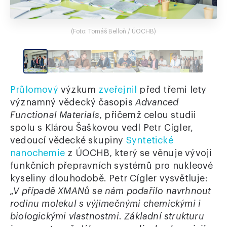
(Foto: Tomáš Belloň / ÚOCHB)
Průlomový
výzkum
zveřejnil
před třemi lety
významný vědecký časopis
Advanced
Functional Materials
, přičemž celou studii
spolu s Klárou Šaškovou vedl Petr Cígler,
vedoucí vědecké skupiny
Syntetické
nanochemie
z ÚOCHB, který se věnuje vývoji
funkčních přepravních systémů pro nukleové
kyseliny dlouhodobě. Petr Cígler vysvětluje:
„V případě XMANů se nám podařilo navrhnout
rodinu molekul s výjimečnými chemickými i
biologickými vlastnostmi. Základní strukturu