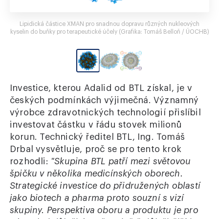
Lipidická částice XMAN pro snadnou dopravu různých nukleových
kyselin do buňky pro terapeutické účely (Grafika: Tomáš Belloň / ÚOCHB)
Investice, kterou Adalid od BTL získal, je v
českých podmínkách výjimečná. Významný
výrobce zdravotnických technologií přislíbil
investovat částku v řádu stovek milionů
korun. Technický ředitel BTL, Ing. Tomáš
Drbal vysvětluje, proč se pro tento krok
rozhodli:
"Skupina BTL patří mezi světovou
špičku v několika medicínských oborech.
Strategické investice do přidružených oblastí
jako biotech a pharma proto souzní s vizí
skupiny. Perspektiva oboru a produktu je pro