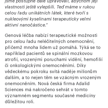
jsme postupně dále upravovali, abychom její
vlastnosti ještě vylepšili. Teď máme v rukou
celou řadu unikátních látek, které tvoří s
nukleovými kyselinami terapeuticky velmi
aktivní nanočástice.“
Genová léčba nabízí terapeutické možnosti
pro celou řadu neléčitelných onemocnění,
přičemž mnoha lidem už pomáhá. Týká se to
například pacientů se spinální mozkovou
atrofií, vrozenými poruchami vidění, hemofilií
či onkologickými onemocněními. Díky
vědeckému pokroku svítá naděje milionům
dalším, a to nejen těm se vzácným vrozeným
onemocněním. Nová česká firma Adalid
Sciences má nakročeno sehrát v tomto
významném segmentu současné medicíny
důležitou roli.