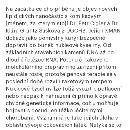
Na začátku celého příběhu je objev nových
lipidických nanočástic s komiksovým
jménem, za kterým stojí Dr. Petr Cígler a Dr.
Klára Grantz Šašková z ÚOCHB. Jejich XMAN
dokáže jako pomyslný kurýr bezpečně
dopravit do buněk nukleové kyseliny. Od
základních stavebních kamenů DNA až po
dlouhé řetězce RNA. Potenciál takového
molekulárního přepravního zařízení přitom
neustále roste, protože genová terapie se v
poslední době rozvíjí raketovým tempem.
Nukleové kyseliny lze totiž využít k potlačení
nebo naopak k nahrazení či přímo k opravě
chybné genetické informace, což umožňuje
bojovat s dosud jen těžko léčitelnými
chorobami. Významná je také jejich úloha v
oblasti vývoje očkovacích látek. Netýká se to