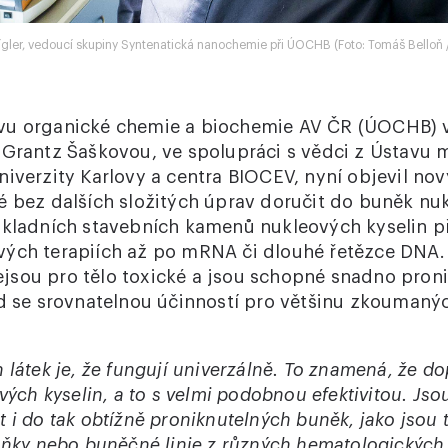
Cígler, vedoucí skupiny Syntenatická nanochemie při ÚOCHB (Foto: Tomáš Bello
vu organické chemie a biochemie AV ČR (ÚOCHB) 
 Grantz Šaškovou, ve spolupráci s vědci z Ústavu 
iverzity Karlovy a centra BIOCEV, nyní objevil nov
é bez dalších složitých úprav doručit do buněk nuk
ákladních stavebních kamenů nukleových kyselin p
ých terapiích až po mRNA či dlouhé řetězce DNA. 
sou pro tělo toxické a jsou schopné snadno pron
ad se srovnatelnou účinností pro většinu zkouman
 látek je, že fungují univerzálně. To znamená, že d
ových kyselin, a to s velmi podobnou efektivitou. Js
 i do tak obtížně proniknutelných buněk, jako jsou t
uňky nebo buněčné linie z různých hematologických 