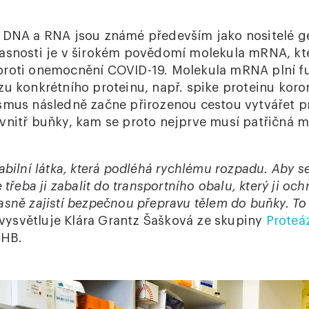
 DNA a RNA jsou známé především jako nositelé g
asnosti je v širokém povědomí molekula mRNA, kt
proti onemocnění COVID-19. Molekula mRNA plní 
u konkrétního proteinu, např. spike proteinu koron
smus následně začne přirozenou cestou vytvářet pro
vnitř buňky, kam se proto nejprve musí patřičná 
abilní látka, která podléhá rychlému rozpadu. Aby 
 třeba ji zabalit do transportního obalu, který ji oc
asně zajistí bezpečnou přepravu tělem do buňky. To
vysvětluje Klára Grantz Šašková ze skupiny
Proteá
HB.