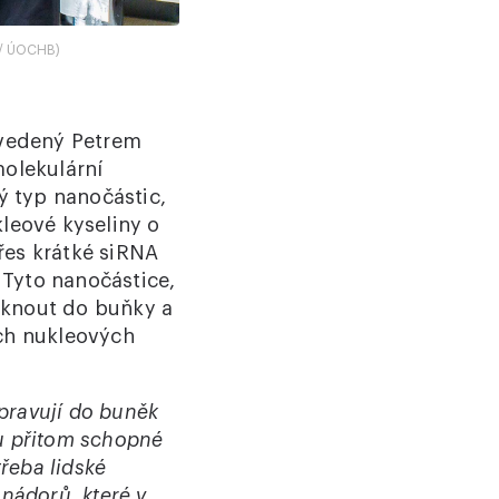
ň / ÚOCHB)
vedený Petrem
molekulární
ý typ nanočástic,
leové kyseliny o
řes krátké siRNA
Tyto nanočástice,
iknout do buňky a
ých nukleových
opravují do buněk
ou přitom schopné
řeba lidské
nádorů, které v