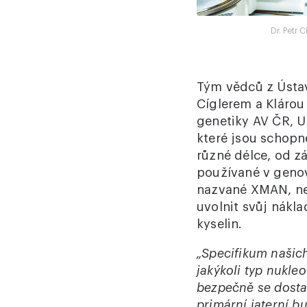
Dr. Petr 
Tým vědců z Ústa
Cíglerem a Klárou
genetiky AV ČR, Un
které jsou schopn
různé délce, od z
používané v genov
nazvané XMAN, nej
uvolnit svůj nákl
kyselin.
„Specifikum našich
jakýkoli typ nukle
bezpečně se dostat
primární jaterní b