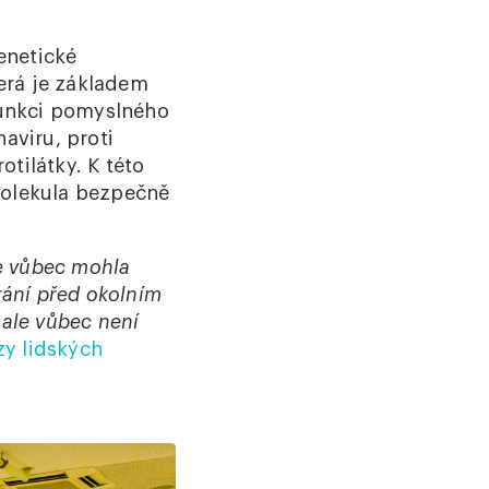
enetické
erá je základem
funkci pomyslného
aviru, proti
tilátky. K této
molekula bezpečně
se vůbec mohla
hrání před okolním
 ale vůbec není
zy lidských