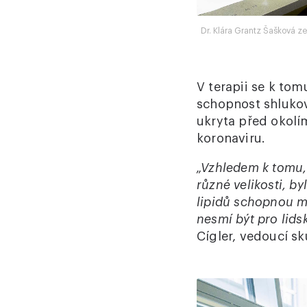
Dr. Klára Grantz Šašková z
V terapii se k tom
schopnost shlukov
ukryta před okolí
koronaviru.
„Vzhledem k tomu, 
různé velikosti, b
lipidů schopnou mo
nesmí být pro lids
Cígler, vedoucí s