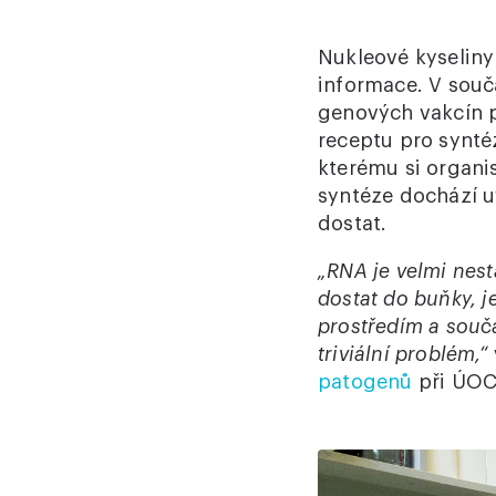
Nukleové kyseliny
informace. V souč
genových vakcín 
receptu pro syntéz
kterému si organi
syntéze dochází u
dostat.
„RNA je velmi nest
dostat do buňky, je
prostředím a souč
triviální problém,“
patogenů
při ÚOC