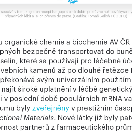
 spočívá v tom, ze jeden recept funguje stejně dobře pro různé nukleové kyseliny
případných léků a jejich přenos do praxe. (Grafika: Tomáš Belloň / ÚOCHB)
u organické chemie a biochemie AV ČR o
opných bezpečně transportovat do buně
elin, které se používají pro léčebné úč
avebních kamenů až po dlouhé řetězce 
 překonává svým univerzálním použitím
najít široké uplatnění v léčbě genetick
 v poslední době populárních mRNA va
kumu byly
zveřejněny
v prestižním časo
tional Materials
. Nové látky již byly p
zornost partnerů z farmaceutického prům