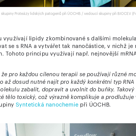
e skupiny Proteázy lidských patogenů při ÚOCHB / vedoucí skupiny při BIOCEV (
u využívají lipidy zkombinované s dalšími molekula
at se s RNA a vytvářet tak nanočástice, v nichž je 
m. Tohoto principu využívají např. nejnovější mRNA
že pro každou cílenou terapii se používají různé m
ylo až dosud nutné najít pro každý konkrétní typ RNA
lekulu zabalit, dopravit a uvolnit do buňky. Takový
ké tělo toxický, což výrazně komplikuje a prodlužuje 
kupiny
Syntetická nanochemie
při ÚOCHB.