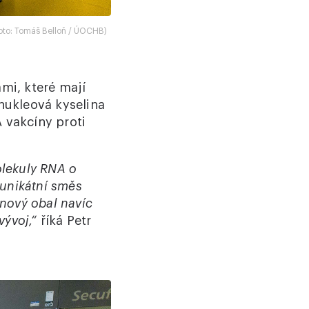
Foto: Tomáš Belloň / ÚOCHB)
mi, které mají
nukleová kyselina
 vakcíny proti
olekuly RNA o
 unikátní směs
 nový obal navíc
vývoj,“
říká Petr