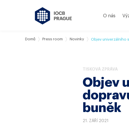
O nás
Vý
Domů
Press room
Novinky
Objev univerzálního 
TISKOVÁ ZPRÁVA
Objev u
dopravu
buněk
21. ZÁŘÍ 2021