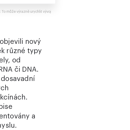
. To může výrazně urychlit vývoj
bjevili nový
k různé typy
ely, od
RNA či DNA.
 dosavadní
ých
kcínách.
pise
atentovány a
yslu.