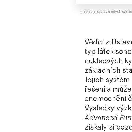
Univerzálnost vyvinutých částic
Vědci z Ústav
typ látek sch
nukleových kys
základních st
Jejich systém
řešení a může 
onemocnění či
Výsledky výz
Advanced Func
získaly si po