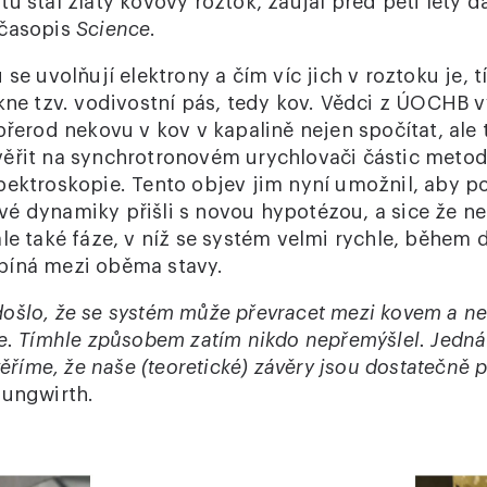
u stal zlatý kovový roztok, zaujal před pěti lety d
 časopis
Science
.
 se uvolňují elektrony a čím víc jich v roztoku je, t
ikne tzv. vodivostní pás, tedy kov. Vědci z ÚOCHB v
přerod nekovu v kov v kapalině nejen spočítat, ale 
ěřit na synchrotronovém urychlovači částic meto
pektroskopie. Tento objev jim nyní umožnil, aby p
é dynamiky přišli s novou hypotézou, a sice že ne
le také fáze, v níž se systém velmi rychle, během 
píná mezi oběma stavy.
ošlo, že se systém může převracet mezi kovem a n
le. Tímhle způsobem zatím nikdo nepřemýšlel. Jedná
věříme, že naše (teoretické) závěry jsou dostatečně 
Jungwirth.