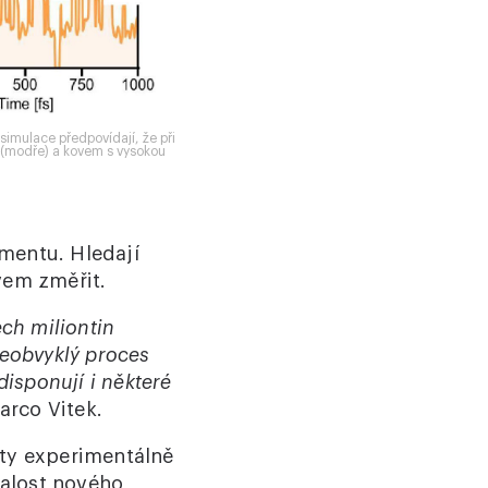
simulace předpovídají, že při
í (modře) a kovem s vysokou
mentu. Hledají
vem změřit.
ch miliontin
 neobvyklý proces
disponují i některé
arco Vitek.
čty experimentálně
nalost nového