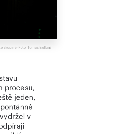
e skupině (Foto: Tomáš Belloň/
stavu
m procesu,
eště jeden,
 spontánně
vydržel v
odpírají