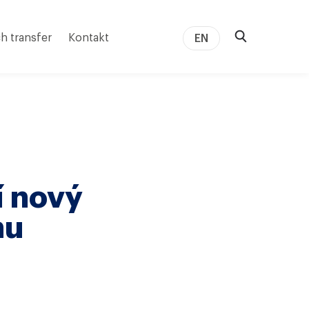
h transfer
Kontakt
EN
í nový
mu