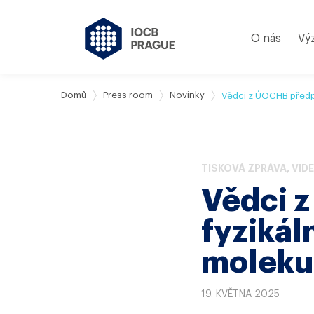
O nás
Vý
Domů
Press room
Novinky
Vědci z ÚOCHB předpo
TISKOVÁ ZPRÁVA
,
VID
Vědci 
fyzikál
moleku
19. KVĚTNA 2025