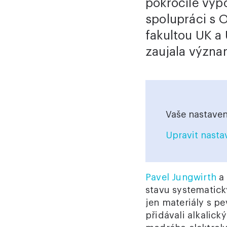
pokročilé výp
spolupráci s 
fakultou UK a
zaujala význ
Vaše nastaven
Upravit nasta
Pavel Jungwirth
a 
stavu systematick
jen materiály s p
přidávali alkalick