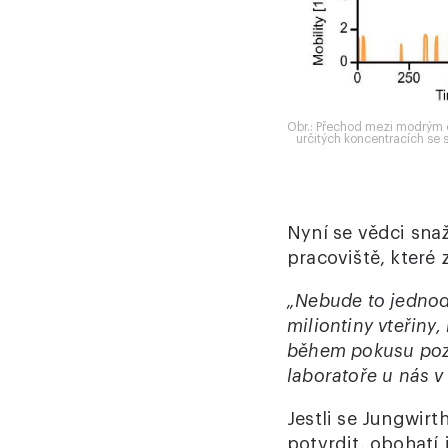
Obr.: Přechod mezi modrým el
určitých koncentracích se 
Nyní se vědci sna
pracoviště, které
„Nebude to jednodu
miliontiny vteřiny
během pokusu pozor
laboratoře u nás v
Jestli se Jungwir
potvrdit, obohatí 