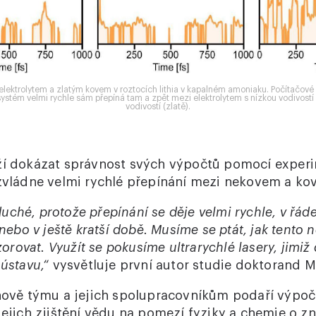
ektrolytem a zlatým kovem v roztocích lithia v kapalném amoniaku. Počítačové 
systém velmi rychle sám přepíná tam a zpět mezi elektrolytem s nízkou vodivost
vodivostí (zlatě).
ží dokázat správnost svých výpočtů pomocí experi
 zvládne velmi rychlé přepínání mezi nekovem a ko
ché, protože přepínání se děje velmi rychle, v řáde
, nebo v ještě kratší době. Musíme se ptát, jak tento
ovat. Využít se pokusíme ultrarychlé lasery, jimiž 
 ústavu,“
vysvětluje první autor studie doktorand M
thově týmu a jejich spolupracovníkům podaří výpo
jejich zjištění vědu na pomezí fyziky a chemie o z