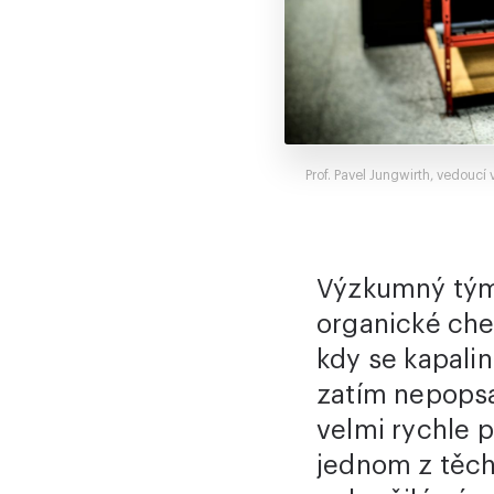
Prof. Pavel Jungwirth, vedouc
Výzkumný tým
organické che
kdy se kapalin
zatím nepopsa
velmi rychle 
jednom z těcht