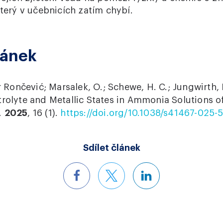
který v učebnicích zatím chybí.
lánek
r Rončević; Marsalek, O.; Schewe, H. C.; Jungwirth,
rolyte and Metallic States in Ammonia Solutions of
.
2025
, 16 (1).
https://doi.org/10.1038/s41467-025-
Sdílet článek