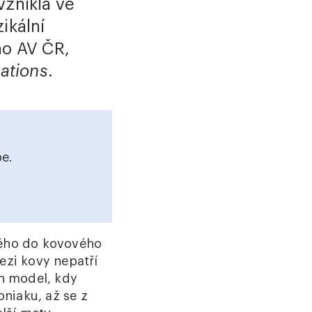
vzniklá ve
ikální
ho AV ČR,
ations
.
e.
vého do kovového
ezi kovy nepatří
ch model, kdy
oniaku, až se z