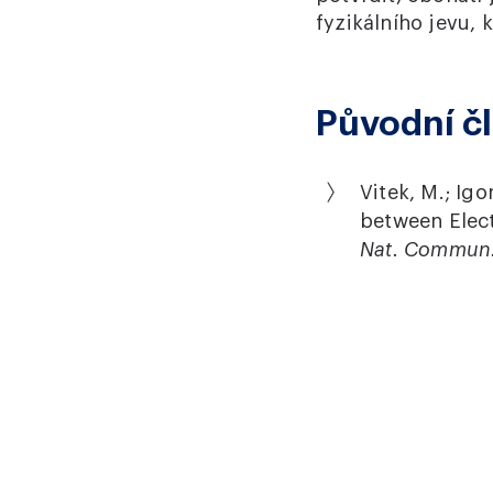
fyzikálního jevu, 
Původní č
Vitek, M.; Igo
between Elect
Nat. Commun