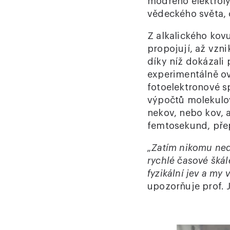
modrého elektrolyt
vědeckého světa,
Z alkalického kovu
propojují, až vzn
díky níž dokázali 
experimentálně ov
fotoelektronové s
výpočtů molekulov
nekov, nebo kov, a
femtosekund, pře
„Zatím nikomu ned
rychlé časové šká
fyzikální jev a my 
upozorňuje prof. 