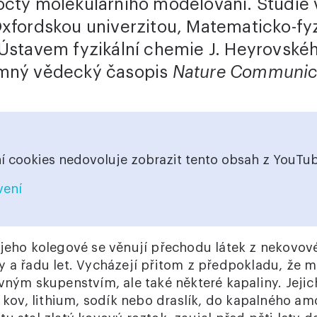
očty molekulárního modelování. Studie 
Oxfordskou univerzitou, Matematicko-fyz
 Ústavem fyzikální chemie J. Heyrovské
amný vědecký časopis
Nature Communic
í cookies nedovoluje zobrazit tento obsah z YouTub
vení
jeho kolegové se věnují přechodu látek z nekovo
y a řadu let. Vycházejí přitom z předpokladu, že m
evným skupenstvím, ale také některé kapaliny. Jeji
ý kov, lithium, sodík nebo draslík, do kapalného am