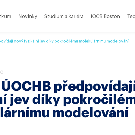
zkum
Novinky
Studium a kariéra
IOCB Boston
Tec
vídají nový fyzikální jev díky pokročilému molekulárnímu modelování
EO
z ÚOCHB předpovídaj
ní jev díky pokročilé
lárnímu modelování