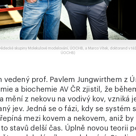
í vědecké skupiny Molekulové modelování, ÚOCHB, a Marco Vítek, doktorand v též
ÚOCHB)
 vedený prof. Pavlem Jungwirthem z Ú
mie a biochemie AV ČR zjistil, že běhe
a mění z nekovu na vodivý kov, vzniká j
ný jev. Jedná se o fázi, kdy se systém
přepíná mezi kovem a nekovem, aniž by 
o stavů delší čas. Úplně novou teorii p