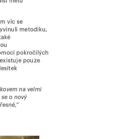
alší metu
ím víc se
yvinuli metodiku,
také
dou
omocí pokročilých
existuje pouze
desítek
ekovem na velmi
 se o nový
přesné,“