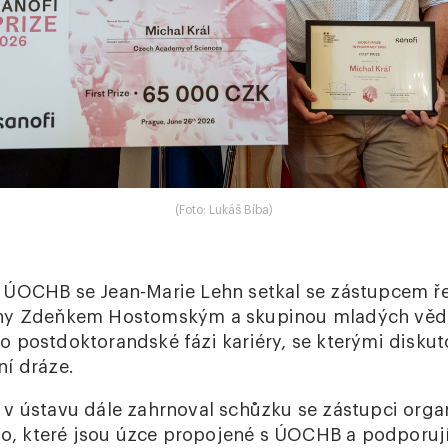
(Foto: Lukáš Bíba)
ÚOCHB se Jean-Marie Lehn setkal se zástupcem ře
hy Zdeňkem Hostomským a skupinou mladých věd
 postdoktorandské fázi kariéry, se kterými diskuto
ní dráze.
v ústavu dále zahrnoval schůzku se zástupci orga
Bio, které jsou úzce propojené s ÚOCHB a podporují