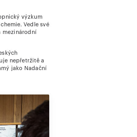
kopnický výzkum
 chemie. Vedle své
a mezinárodní
českých
je nepřetržitě a
ámý jako Nadační