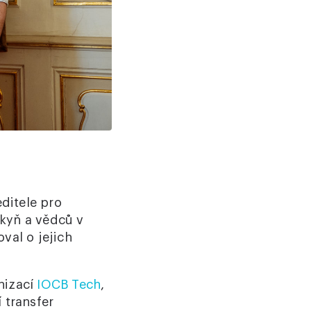
ditele pro
kyň a vědců v
val o jejich
nizací
IOCB Tech
,
 transfer