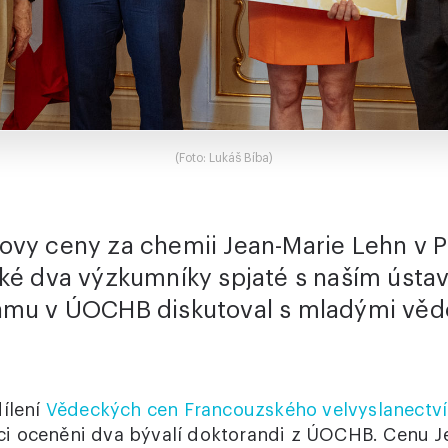
(Foto: Lukáš Bíba)
ovy ceny za chemii Jean-Marie Lehn v P
aké dva výzkumníky spjaté s naším ústa
amu v ÚOCHB diskutoval s mladými věd
dílení
Vědeckých cen Francouzského velvyslanectví
i oceněni dva bývalí doktorandi z ÚOCHB. Cenu J