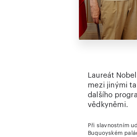
Laureát Nobel
mezi jinými t
dalšího progr
vědkyněmi.
Při slavnostním u
Buquoyském palác