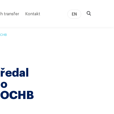
h transfer
Kontakt
EN
ÚOCHB
předal
ho
 ÚOCHB