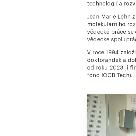
technologií a rozv
Jean-Marie Lehn z
molekulárního roz
vědecké práce se
vědecké spoluprá
V roce 1994 založ
doktorandek a dok
od roku 2023 ji f
fond IOCB Tech).