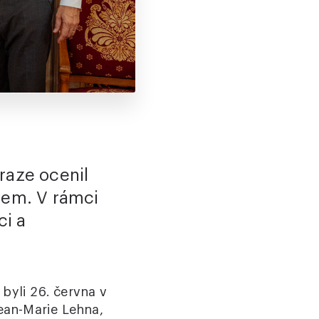
raze ocenil
vem. V rámci
ci a
byli 26. června v
ean-Marie Lehna,