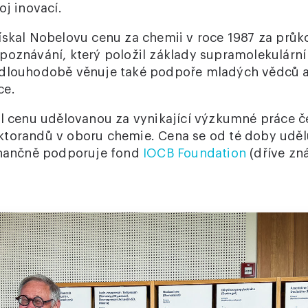
oj inovací.
ískal Nobelovu cenu za chemii v roce 1987 za prů
poznávání, který položil základy supramolekulární
 dlouhodobě věnuje také podpoře mladých vědců 
ce.
il cenu udělovanou za vynikající výzkumné práce 
torandů v oboru chemie. Cena se od té doby udělu
inančně podporuje fond
IOCB Foundation
(dříve zn