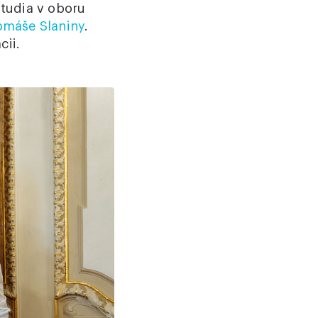
tudia v oboru
omáše Slaniny
.
cii.