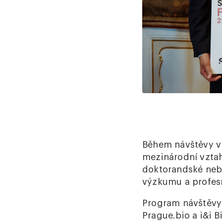
Během návštěvy v 
mezinárodní vzta
doktorandské nebo
výzkumu a profes
Program návštěvy 
Prague.bio a i&i 