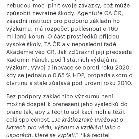
nebudou moci plnit svoje závazky, což může
způsobit nevratné škody. Agentuře GA ČR,
zásadní instituci pro podporu základního
výzkumu, má rozpočet poklesnout o 160
milionů korun. O část prostředků přijdou
vysoké školy, TA ČR a v neposlední řadě
Akademie věd ČR. Jak zdůraznil její předseda
Radomír Pánek, podíl státních výdajů na
výzkum, vývoj a inovace se oproti roku 2020,
kdy se jednalo o 0,65 % HDP, propadá skoro o
čtvrtinu a stále zůstává pod úrovní roku 2010.
Bez podpory základního výzkumu není
možné dospět k přenesení jeho výsledků do
praxe tak, aby z těchto aplikací mohla těžit
celá společnost.
„Je krátkozraké uvažovat o
škrtech pro vědu, výzkum a vzdělání jako o
úsporách, které se vyplatí,“
říká ředitel