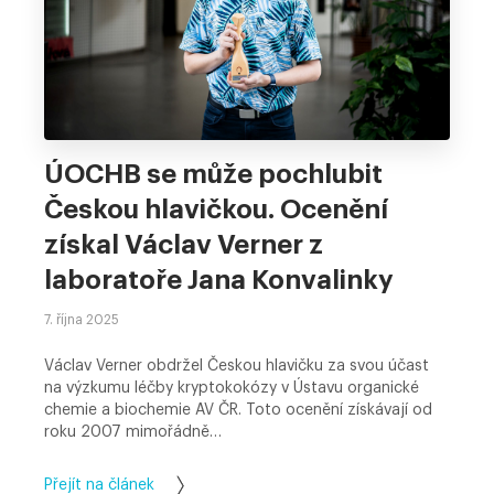
ÚOCHB se může pochlubit
Českou hlavičkou. Ocenění
získal Václav Verner z
laboratoře Jana Konvalinky
7. října 2025
Václav Verner obdržel Českou hlavičku za svou účast
na výzkumu léčby kryptokokózy v Ústavu organické
chemie a biochemie AV ČR. Toto ocenění získávají od
roku 2007 mimořádně…
Přejít na článek