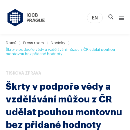
EN
O nás
Domů
Press room
Novinky
Škrty v podpoře vědy a vzdělávání můžou z ČR udělat pouhou
Výzkum
montovnu bez přidané hodnoty
Novinky
Studium a kariéra
TISKOVÁ ZPRÁVA
IOCB Boston
Škrty v podpoře vědy a
Tech transfer
vzdělávání můžou z ČR
Kontakt
udělat pouhou montovnu
bez přidané hodnoty