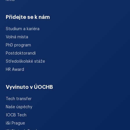
Přidejte se k nám
Studium a kariéra
Volná místa
PhD program
Postdoktorandi
Středoškolské stáže
HR Award
Vyvinuto v ÚOCHB
Tech transfer
Naše úspěchy
IOCB Tech
i&i Prague